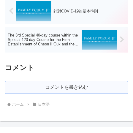
針對COVID-19的基本準則
The 3rd Special 40-day course within the
Special 120-day Course for the Firm
Establishment of Cheon Il Guk and the
8th Anniversary of Father’s Seunghwa
(July 27 – September 4, 2020)
コメント
コメントを書き込む
ホーム
日本語