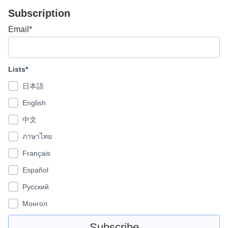
Subscription
Email*
Lists*
日本語
English
中文
ภาษาไทย
Français
Español
Pусский
Монгол