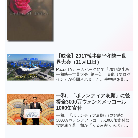
ターの会話の一部です。◇
◇ ◇シスター「イエス様、私はあ
なたを愛し信じたいと本当に願っていま
す。でも、そのような大それた使命...
【映像】2017韓半島平和統一世
界大会（11月11日）
PeaceTVホームページにて「2017韓半島
平和統一世界大会 第一部」映像（要ログ
イン）が公開されました。生中継を見逃
された方、また、もう一度ご覧になりた
い方はPeaceTVホームページを訪問して
みてください。（▲携帯画面から）
一和、「ボランティア哀願」に後
Peac...
援金3000万ウォンとメッコール
1000缶寄付
一和、「ボランティア哀願」に後援金
3000万ウォンとメッコール1000缶寄付飲
食健康企業一和が「くるみ割り人形」チ
ャリティーバレエ公演「夢と愛のクリス
マス祭り」で社団法人ボランティア哀願