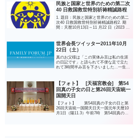
に後援金3000万ウォンを伝達したと21
民族と国家と世界のための第二次
日、明らかにし...
40 日救国救世特別祈祷精誠路程
1. 題目：民族と国家と世界のための第二
次40 日救国救世特別祈祷精誠路程2. 期
間：天暦10月13日～11 月22 日（2023 年
11月25日～2024年1月3日：40 日間）3.
目的：1） 日本が正しい道を歩み、天運
を受けられる国と...
世界会長ツイッター2011年10月
22日（土）
真のお父様は「この実体み言は私の生涯
の日記です」と語られて不便な足で立た
れて3時間半み言を下さいました...一生涯
を全力投球 死生決断（死をかけて決断す
る事）され肉が震え骨が鳴る生を生きて
来られた真のご父母様に頭を下げて感謝
【フォト】 [天福宮教会] 第54
の言葉を申し上げ...
回真の子女の日と第26回天宙統一
国開天日
【フォト】 第54回真の子女の日と第
26回天宙統一国開天日天一国元年天暦10
月1日（陽11.3）午前7時 第54回真の子
女の日と第26回天宙統一国開天日の行事
が本部特別教区大聖殿で行われた。この
日の行事はイ·ビョニョル教区長の司会で
開会宣...