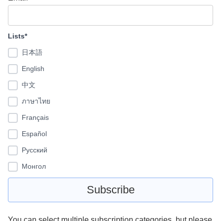
Lists*
日本語
English
中文
ภาษาไทย
Français
Español
Pусский
Монгол
You can select multiple subscription categories, but please