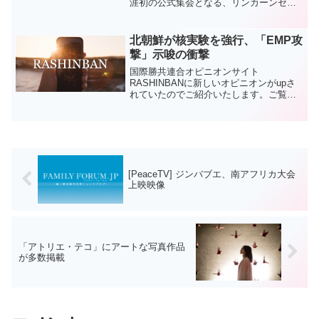
涯初の公式集会となる、リンカーンセン
ターでのみ言葉宣布大会を控えて、お父
様は有名な司会者で漫画家のアル・カプ
リンのトークショーに御出演されまし
北朝鮮が核実験を強行、「EMP攻
た。そのときの貴重...
撃」示唆の衝撃
国際勝共連合オピニオンサイト
RASHINBANに新しいオピニオンがupさ
れていたのでご紹介いたします。ご覧く
ださい。
北朝鮮が9月3日、約１年ぶりとなる核実
験を行いました。朝鮮中央テレビが直後
に「重大放送」を行い、...
[PeaceTV] ジンバブエ、南アフリカ大会
上映映像
「アトリエ・テコ」にアートな写真作品
が多数掲載