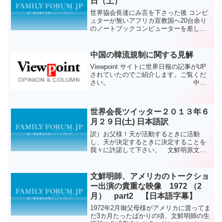
日（土）
世界協会長達にみ言を下さった後 コンピ
ュターが無いアフリカ宣教国へ20台余り
のノートブックコンピューターを差し上
げました...＾＾
中国の韓流規制に関する見解
Viewpoint サイトに世界日報の記事がUP
されていたのでご紹介します。ご覧くだ
さい。 中国
の韓流規制は危機とともに良い機会だ最
近、中国内の韓流コンテンツ放送に対す
る規制と禁止が公式に施行されたという
世界会長ツイッター２０１３年６
便りが聞こえ...
月２９日(土) 日本語訳
訳）お父様！天が活動するときに活動
し、天が決定するときに決定することを
我々に許諾して下さい。 文鮮明原文）
Father! Please allow usto be on the move
only if heaven is on the m...
文鮮明師、アメリカのトークショ
ー出演の貴重な映像 1972 （2
月） part2 【日本語字幕】
1972年2月御父母様がアメリカに渡ってま
だ3カ月たったばかりの頃、文鮮明師の生