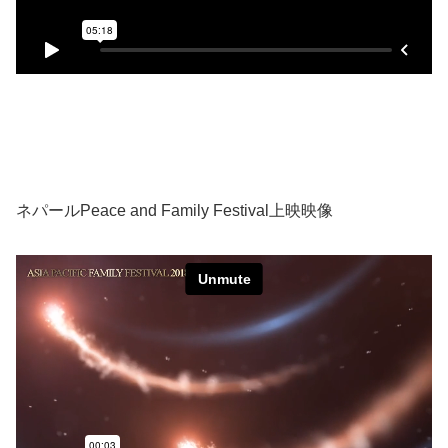
ネパールPeace and Family Festival上映映像