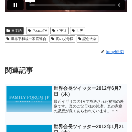
日本語
PeaceTV
ビデオ
世界
世界平和統一家庭連合
真の父母様
記念大会
tomy5931
関連記事
世界会長ツイッター2012年6月7
日（木）
最近イギリスのTVで放送された祝福の映
像です。真のご父母様の純潔、真の家庭
の思想が良くあらわれています。＾＾ユ
ン キウォン様資料ありがとうございま
す。“@yunkawon:探しました。ところで
最後が無いようです..まだ字幕が出ないよ
世界会長ツイッター2012年1月21
うです。