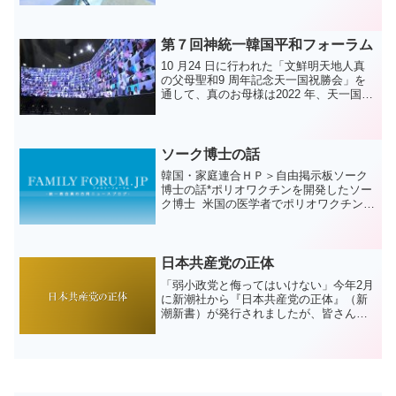
大陸会長夫妻を迎えて就任式が行われま
した。激励の辞に立った方相逸・大陸会
長は、二世のことをいつも...
第７回神統一韓国平和フォーラム
10 月24 日に行われた「文鮮明天地人真
の父母聖和9 周年記念天一国祝勝会」を
通して、真のお母様は2022 年、天一国10
年神統一韓国安着のために全世界・大陸
が力を合わせ、目標達成に向かって全力
投球して進んで行かなければならないと
おっし...
ソーク博士の話
韓国・家庭連合ＨＰ＞自由掲示板ソーク
博士の話*ポリオワクチンを開発したソー
ク博士 米国の医学者でポリオワクチンを
作った ジョノスソークの話です。 彼は
1950年代、当時最も恐ろしい病気だとい
う ポリオのワクチンを作るために 研究に
研究を...
日本共産党の正体
「弱小政党と侮ってはいけない」今年2月
に新潮社から『日本共産党の正体』（新
潮新書）が発行されましたが、皆さんご
覧になりましたか？「近現代史研究家」
の著者・福冨健一氏は、これまでに「民
社党政策審議会部長」、「民主党政務調
査会部長」など「長年、...