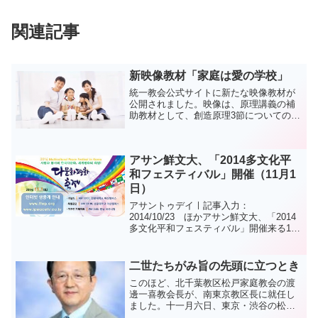
関連記事
新映像教材「家庭は愛の学校」
統一教会公式サイトに新たな映像教材が
公開されました。映像は、原理講義の補
助教材として、創造原理3節についての内
容です。統一教会のスローガン­、「神様
の真の愛を相続しよう」の実現のため
に、家庭の中で育む４つの愛について説
アサン鮮文大、「2014多文化平
明­しています。記事元...
和フェスティバル」開催（11月1
日）
アサントゥデイㅣ記事入力：
2014/10/23 ほかアサン鮮文大、「2014
多文化平和フェスティバル」開催来る11
月1日、「愛と奉仕で一つになった多文
化！世界平和の希望！」をテーマに進行
アサン鮮文大学（総長ファンソンジョ）
二世たちがみ旨の先頭に立つとき
と2014多文化平...
このほど、北千葉教区松戸家庭教会の渡
邊一喜教会長が、南東京教区長に就任し
ました。十一月六日、東京・渋谷の松濤
本部に天の父母様聖会の方相逸・神日本