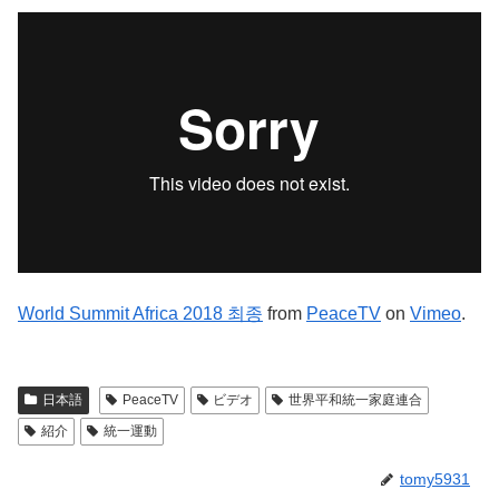
World Summit Africa 2018 최종
from
PeaceTV
on
Vimeo
.
日本語
PeaceTV
ビデオ
世界平和統一家庭連合
紹介
統一運動
tomy5931