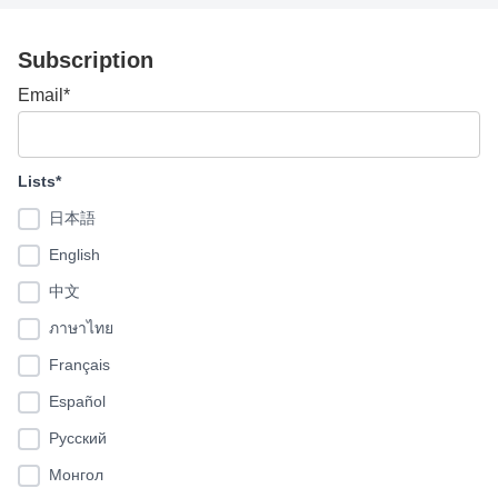
Subscription
Email*
Lists*
日本語
English
中文
ภาษาไทย
Français
Español
Pусский
Монгол