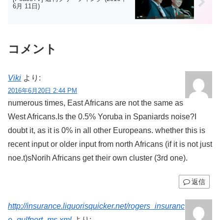
6月 11日)
コメント
Viki
より:
2016年6月20日 2:44 PM
numerous times, East Africans are not the same as
West Africans.Is the 0.5% Yoruba in Spaniards noise?I
doubt it, as it is 0% in all other Europeans. whether this is
recent input or older input from north Africans (if it is not just
noe.t)sNorih Africans get their own cluster (3rd one).
返信
http://insurance.liquorisquicker.net/rogers_insuranc
e_gulfport_ms.xml
より: