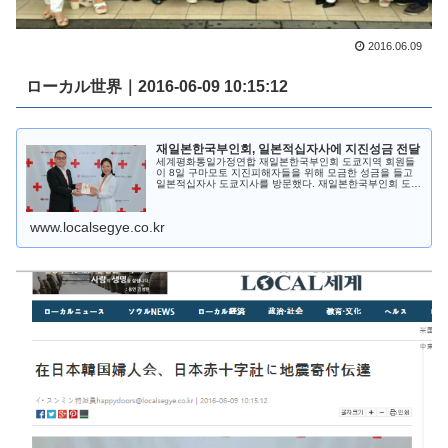
2016.06.09
ローカル世界｜
2016-06-09 10:15:12
재일본한국부인회, 일본적십자사에 지진성금 전달
세계평화통일가정연합 재일본한국부인회 도쿄지역 회원들
이 8일 구마모토 지진피해자들을 위해 모금한 성금을 들고
일본적십자사 도쿄지사를 방문했다. 재일본한국부인회 도쿄
지역의 회원들은 신주쿠역에서 지난달 26일부터 모금활동
을 해왔다. 모금액 총 75만7000엔 중 53만50 ...
www.localsegye.co.kr