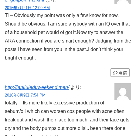
2016年7月21日 12:09 AM
Ti – Obviously my point was only a few know for now.
Should be obvious. I am sure anybody with an IQ over that
of a household pet would of got it.Now try to answer the
ARA connection if you are smart enough? Judging from the
posts I have seen from you in the past..I don’t think your
bright enough.
返信
http://lapiluleduweekend.men/
より:
2016年8月9日 7:54 PM
totally – Its more likely excessive production of
sebum/oil which can worsen cos people with acne often
freak out and wash their face too much, and their face gets
dry and the body pumps out more oils!.. been there done