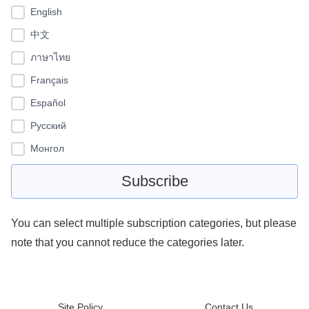
English
中文
ภาษาไทย
Français
Español
Pусский
Монгол
You can select multiple subscription categories, but please
note that you cannot reduce the categories later.
Site Policy
Contact Us