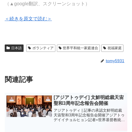
（▲google翻訳、スクリーンショット）
＜続きを原文で読む＞
日本語
ボランティア
世界平和統一家庭連合
祝福家庭
tomy5931
関連記事
[アジアトゥデイ] 文鮮明総裁天宙
聖和3周年記念報告会開催
アジアトゥディ | 記事の承認文鮮明総裁
天宙聖和3周年記念報告会開催アジアトゥ
デイイチョルヒョン記者=世界基督教統一
神霊協会維持財団（統一グループ）は4日
午後、ソウル小公洞ロッテホテル2階クリ