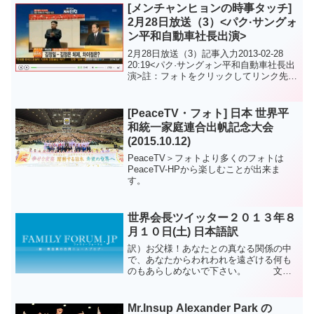
スタルボールルームで「文鮮明天地人真
[メンチャンヒョンの時事タッチ]
の父母天宙聖...
2月28日放送（3）<パク·サングォ
ン平和自動車社長出演>
2月28日放送（3）記事入力2013-02-28
20:19<パク·サングォン平和自動車社長出
演>註：フォトをクリックしてリンク先よ
り映像をご覧ください。日本語訳はあり
ません。
[PeaceTV・フォト] 日本 世界平
和統一家庭連合出帆記念大会
(2015.10.12)
PeaceTV＞フォトより多くのフォトは
PeaceTV-HPから楽しむことが出来ま
す。
世界会長ツイッター２０１３年８
月１０日(土) 日本語訳
訳）お父様！あなたとの真なる関係の中
で、あなたからわれわれを遠ざける何も
のもあらしめないで下さい。 文鮮
明原文）Father! Please do not let there
beanything in our real relatio...
Mr.Insup Alexander Park の