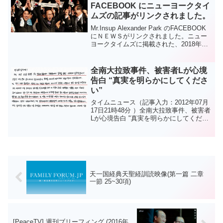
FACEBOOK にニューヨークタイ
ムズの記事がリンクされました。
Mr.Insup Alexander Park のFACEBOOK
にＮＥＷＳがリンクされました。ニュー
ヨークタイムズに掲載された、2018年冬
季オリンピックに、韓国、平昌が選ばれ
た記事です。NYTimes: 2018 Winter
Oly...
全南大拉致事件、被害者Lが心境
告白 “真実を明らかにしてくださ
い”
タイムニュース（記事入力：2012年07月
17日21時48分 ）全南大拉致事件、被害者
Lが心境告白 "真実を明らかにしてくださ
い" （以下はweb翻訳です）連日インター
ネットを熱く焼いている "全南大拉致女事
件"の被害者であるLの量 "の直...
天一国経典天聖経訓読映像(第一篇 二章
一節 25~30項)
[PeaceTV] 週刊ブリーフィング (2016年