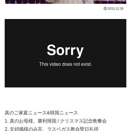
2015.12.26
真のご家庭ニュース&韓国ニュース
1. 真のお母様、勝利帰国 / クリスマス記念晩餐会
2. 文姸娥様のみ言、ラスベガス教会聖日礼拝