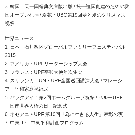
3. 韓国：天一国経典文庫版出版 / 統一祖国創建のための救
国オープン礼拝 / 愛苑・UBC第19回夢と愛のクリスマス
祝祭
世界ニュース
1. 日本：石川教区グローバルファミリーフェスティバル
2015
2. アメリカ：UPFリーダーシップ大会
3. フランス：UPF平和大使年次集会
4. スリランカ：UN・UPF全国巡回講演大会 / マレーシ
ア：平和家庭祝福式
5. パラグアイ：第2回ホームグループ祝祭 / ペルーUPF
「国連世界人権の日」記念式
6. オセアニアUPF 第10回「為に生きる人生」表彰の夜
7. 中東UPF 中東平和計画プログラム