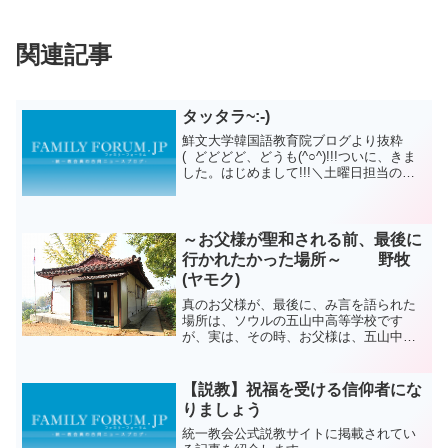
関連記事
タッタラ~:-)
鮮文大学韓国語教育院ブログより抜粋
( どどどど、どうも(^○^)!!!ついに、きま
した。はじめまして!!!＼土曜日担当の
まー です!!／ よっっ!!!!えー。今日は初
めてということで、そうですね。自己紹
介から、いきます(^○^)名前 ...
～お父様が聖和される前、最後に
行かれたかった場所～ 野牧
(ヤモク)
真のお父様が、最後に、み言を語られた
場所は、ソウルの五山中高等学校です
が、実は、その時、お父様は、五山中高
等学校ではなく、”野牧(ヤモク)”という場
所を訪問されたかったと言われていま
す。（※ 野牧教会長の黄載晟（ファンゼ
【説教】祝福を受ける信仰者にな
ソン）氏による話です...
りましょう
統一教会公式説教サイトに掲載されてい