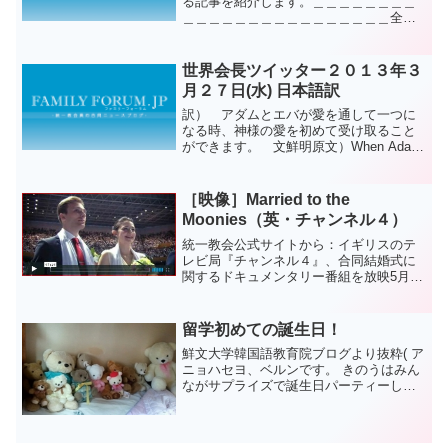
る記事を紹介します。＿＿＿＿＿＿＿＿
＿＿＿＿＿＿＿＿＿＿＿＿＿＿＿＿全て
の信仰者たちは、神様の祝福を受けるこ
とを願いながら、祈祷と精誠を尽くして
信仰の道を歩んでいます。神様の祝福を
世界会長ツイッター２０１３年３
受ける人は、きょう訓読し...
月２７日(水) 日本語訳
訳） アダムとエバが愛を通して一つに
なる時、神様の愛を初めて受け取ること
ができます。 文鮮明原文）When Adam
and Eve unite through love, they are able
to receive God's lo...
［映像］Married to the
Moonies（英・チャンネル４）
統一教会公式サイトから：イギリスのテ
レビ局『チャンネル４』、合同結婚式に
関するドキュメンタリー番組を放映5月31
日（木）の午後9時からイギリスの公共テ
レビ局『チャンネル４』で、｢Married to
the Moonies（ムーニーズと結婚...
留学初めての誕生日！
鮮文大学韓国語教育院ブログより抜粋( ア
ニョハセヨ、ベルンです。 きのうはみん
ながサプライズで誕生日パーティーして
くれました。わたし、19さいになりまし
たー。わーほんとはみんな忘れてると思
ってました。本気で超人気者の男子とか