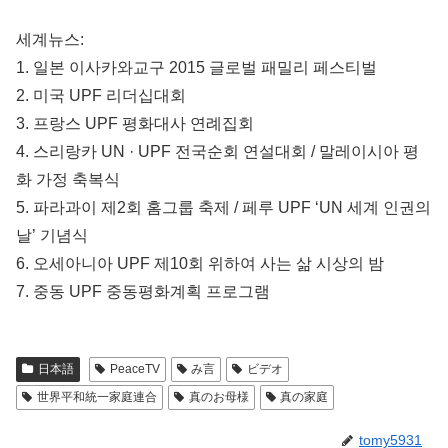
세계뉴스:
1. 일본 이사카와교구 2015 글로벌 패밀리 페스티벌
2. 미국 UPF 리더십대회
3. 프랑스 UPF 평화대사 연례집회
4. 스리랑카 UN · UPF 전국순회 연설대회 / 말레이시아 평
화 가정 축복식
5. 파라과이 제2회 홈그룹 축제 / 페루 UPF ‘UN 세계 인권의
날’ 기념식
6. 오세아니아 UPF 제10회 위하여 사는 삶 시상의 밤
7. 중동 UPF 중동평화계획 프로그램
日本語
PeaceTV
み言
ビデオ
世界平和統一家庭連合
真のお母様
真の家庭
tomy5931