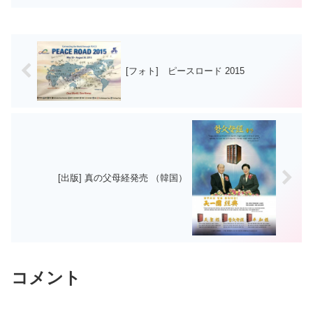
日（陽暦2014・3・16）天宙清平修練苑
で1代〜245代の...
[フォト] ピースロード 2015
[出版] 真の父母経発売 （韓国）
コメント