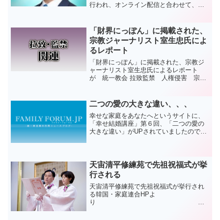
行われ、オンライン配信と合わせて、食
口・祝福家庭約五百人が参加しました。
メッセージに立った田中富広会長は、怨
讐を愛する道を行かれた真の父母様を証
「財界にっぽん」に掲載された、
しし、「我々自身が、愛の...
宗教ジャーナリスト室生忠氏によ
るレポート
「財界にっぽん」に掲載された、宗教ジ
ャーナリスト室生忠氏によるレポート
が 統一教会 拉致監禁 人権侵害 宗教
の自由 英語記事の日本語訳 *** HUMAN
RIGHTS VIOLATIONS IN JAPAN 1966-
2011 *** ...
二つの愛の大きな違い、、、
幸せな家庭をあなたへというサイトに、
「幸せ結婚講座」第６回、「二つの愛の
大きな違い」がUPされていましたのでご
紹介します。ぜひご覧下さ
い。
前回述べたように、夫婦は価
値観を共有することが必須ですが、と...
天宙清平修練苑で先祖祝福式が挙
行される
天宙清平修練苑で先祖祝福式が挙行され
る韓国・家庭連合HPよ
り
教会ニュース 企画
広報局 2014.03.17天一国2年天暦2月16