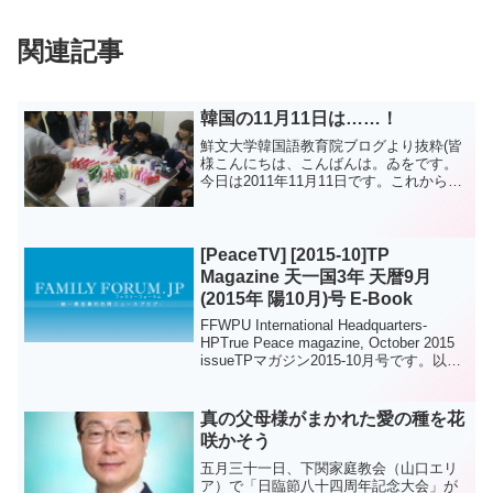
関連記事
韓国の11月11日は……！
鮮文大学韓国語教育院ブログより抜粋(皆
様こんにちは、こんばんは。ゐをです。
今日は2011年11月11日です。これから連
想されることは、皆さん1つだけではない
でしょうか？そう、韓国ではペペロデー
です！日本ではポッキーとトッポの日、
と言いますが...
[PeaceTV] [2015-10]TP
Magazine 天一国3年 天暦9月
(2015年 陽10月)号 E-Book
FFWPU International Headquarters-
HPTrue Peace magazine, October 2015
issueTPマガジン2015-10月号です。以下
をクリックしてください。English
Ko...
真の父母様がまかれた愛の種を花
咲かそう
五月三十一日、下関家庭教会（山口エリ
ア）で「日臨節八十四周年記念大会」が