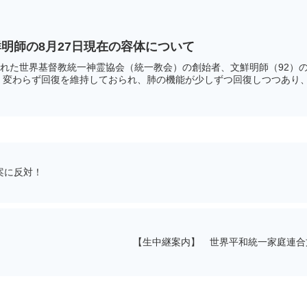
明師の8月27日現在の容体について
られた世界基督教統一神霊協会（統一教会）の創始者、文鮮明師（92）
変わらず回復を維持しておられ、肺の機能が少しずつ回復しつつあり、チ
案に反対！
【生中継案内】 世界平和統一家庭連合文