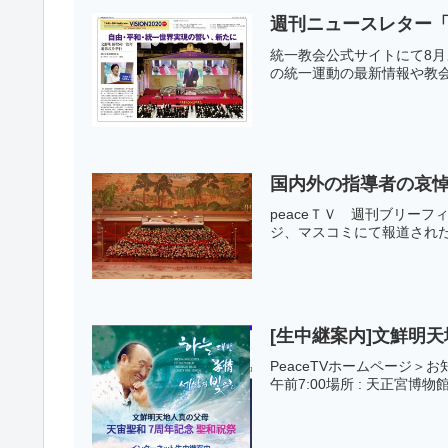
週刊ニュースレター「VI
統一教会公式サイトにて8月よ
の統一運動の最新情報や教会
国内外の指導者の哀悼
peaceＴＶ 週刊ブリー
ジ、マスコミにて報道され
[生中継案内]文鮮明
PeaceTVホームページ＞お
午前7:00場所 : 天正宮博