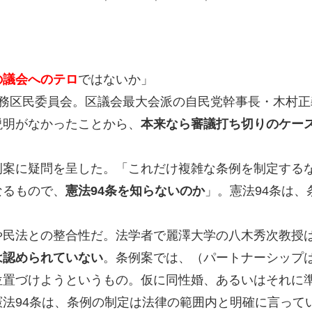
の議会へのテロ
ではないか」
務区民委員会。区議会最大会派の自民党幹事長・木村正
説明がなかったことから、
本来なら審議打ち切りのケー
案に疑問を呈した。「これだけ複雑な条例を制定する
なるもので、
憲法
94
条を知らないのか
」。憲法94条は
民法との整合性だ。法学者で麗澤大学の八木秀次教授
は認められていない
。条例案では、（パートナーシップ
位置づけようというもの。仮に同性婚、あるいはそれに
憲法94条は、条例の制定は法律の範囲内と明確に言って