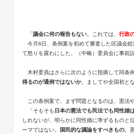
「
議会に何の報告もない
。これでは、
行政
今月6日、条例案を初めて審査した区議会総
て怒りを露わにした。（中略）委員会に事前
木村委員はさらに次のように指摘して同条例
得るのが通例ではないか
。ましてや全国初と
この条例案で、まず問題となるのは、憲法や
「そもそも
日本の憲法でも民法でも同性婚
しれないが、明らかに同性婚に準ずるものと
ーマではない。
国民的な議論をすべきもの
。