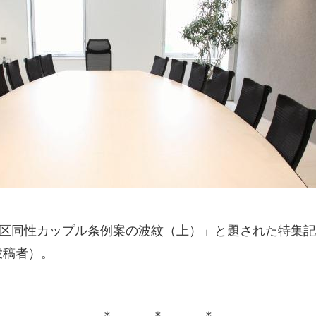
谷区同性カップル条例案の波紋（上）」と題された特集
投稿者）。
＊ ＊ ＊