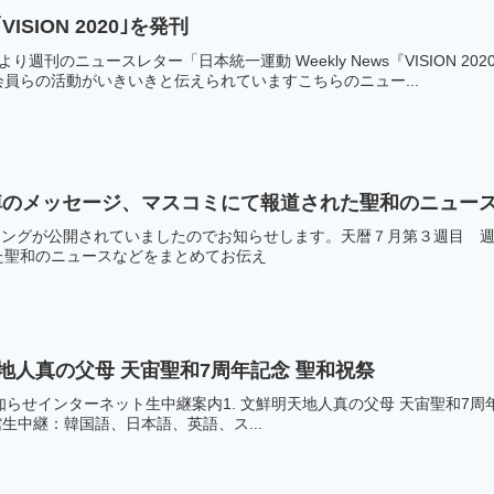
SION 2020｣を発刊
り週刊のニュースレター「日本統一運動 Weekly News『VISION
員らの活動がいきいきと伝えられていますこちらのニュー...
のメッセージ、マスコミにて報道された聖和のニュース
フィングが公開されていましたのでお知らせします。天暦７月第３週目 
た聖和のニュースなどをまとめてお伝え
天地人真の父母 天宙聖和7周年記念 聖和祝祭
知らせインターネット生中継案内1. 文鮮明天地人真の父母 天宙聖和7周年記念敬礼
物館生中継：韓国語、日本語、英語、ス...