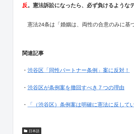
反
。憲法訴訟になったら、必ず負けるような
憲法24条は「婚姻は、両性の合意のみに基づ
関連記事
・
渋谷区「同性パートナー条例」案に反対！
・
渋谷区が条例案を撤回すべき７つの理由
・
「（渋谷区）条例案は明確に憲法に反して
日本語