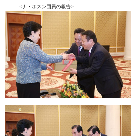
<ナ・ホスン団員の報告>