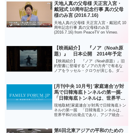
天地人真の父母様 天正宮入宮・
戴冠式 10周年記念行事 真の父母
様のみ言 (2016.7.16)
天地人真の父母様 天正宮入宮・戴冠式 10
周年記念行事 真の父母様のみ言
(2016.7.16) from PeaceTV on Vimeo.
【映画紹介】 『ノア（Noah原
題）』 日本公開 2014年予定
【映画紹介】 『ノア（Noah原題）』旧
約聖書に登場する″ノアの方舟″で有名な
ノアをラッセル・クロウが演じる。ダー
レン・アロノフスキー監督『Noah（ノ
ア）』（2014年）Noah （2014年）
（ドラマ / ファンタジー） ...
[月刊中央 10月号] ‘家庭連合’が対
馬で日韓海底トンネルの第一掘-
「日韓海底トンネルは、世界平和
の出発点であり、アジア統合の象
現地取材|‘家庭連合’が対馬で日韓海底トン
徴」
ネルの第一掘 「日韓海底トンネルは、
世界平和の出発点であり、アジア統合の
象徴」韓国に向かう初斜坑基地、対馬で
起工式を開く...家庭連合、文鮮明総裁の
遺業として‘工事再開’を宣言文鮮明・韓鶴
第6回北東アジアの平和のための