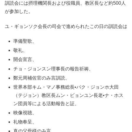
訓読会には摂理機関長および役職員、教区長など約500人
が参加した。
ユ・ギョンソク会長の司会で進められたこの日の訓読会は
準備聖歌、
敬礼、
開会宣言、
チョ・ジョンスン理事長の報告祈祷、
鄭元周補佐官のみ言訓読、
世界本部キム・マノ事務総長•パク・ジョンホ大田
（テジョン）教区長ムン・ビョンユン長老•ナ・ホス
ン団員等による活動報告と証、
映像視聴、
礼物奉呈、
真の父母様のみ言、