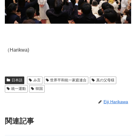
（Harikwa)
日本語
み言
世界平和統一家庭連合
真の父母様
統一運動
韓国
Eiji Harikawa
関連記事