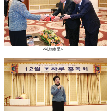
<礼物奉呈>