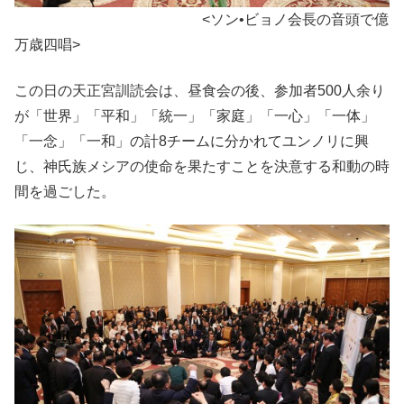
<ソン•ビョノ会長の音頭で億
万歳四唱>
この日の天正宮訓読会は、昼食会の後、参加者500人余り
が「世界」「平和」「統一」「家庭」「一心」「一体」
「一念」「一和」の計8チームに分かれてユンノリに興
じ、神氏族メシアの使命を果たすことを決意する和動の時
間を過ごした。