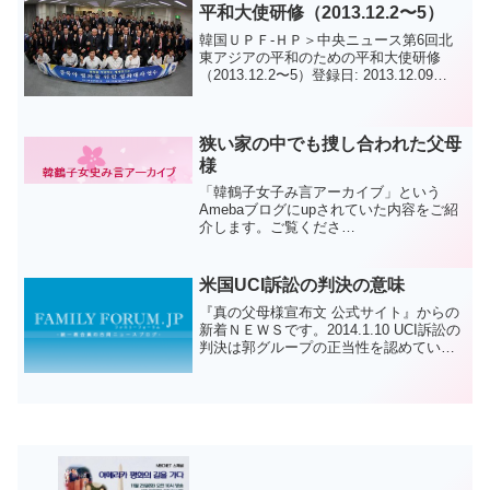
子世界平和...
平和大使研修（2013.12.2〜5）
韓国ＵＰＦ-ＨＰ＞中央ニュース第6回北
東アジアの平和のための平和大使研修
（2013.12.2〜5）登録日: 2013.12.09
13:11지난 12월 2일부터 5일까지 제6차 동
북아 평화를 위한 평화대사 교육이 실시되
었다. 이번...
狭い家の中でも捜し合われた父母
様
「韓鶴子女子み言アーカイブ」という
Amebaブログにupされていた内容をご紹
介します。ご覧くださ
い。 狭い家の中でも捜し
合われた父母様（文鮮明先生、韓鶴子女
史ご夫妻）夫と私は１９８０年に渡韓
米国UCI訴訟の判決の意味
し、真の父母様（文鮮明先生、韓鶴子女
『真の父母様宣布文 公式サイト』からの
史...
新着ＮＥＷＳです。2014.1.10 UCI訴訟の
判決は郭グループの正当性を認めていな
い判決はUCI側（郭グループ）の正当性を
一切認めていないUCI問題に関して、
2013年12月19日に、米国の裁判所で...