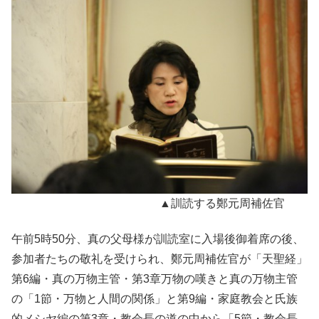
▲訓読する鄭元周補佐官
午前5時50分、真の父母様が訓読室に入場後御着席の後、
参加者たちの敬礼を受けられ、鄭元周補佐官が「天聖経」
第6編・真の万物主管・第3章万物の嘆きと真の万物主管
の「1節・万物と人間の関係」と第9編・家庭教会と氏族
的メシヤ編の第3章・教会長の道の中から「5節・教会長