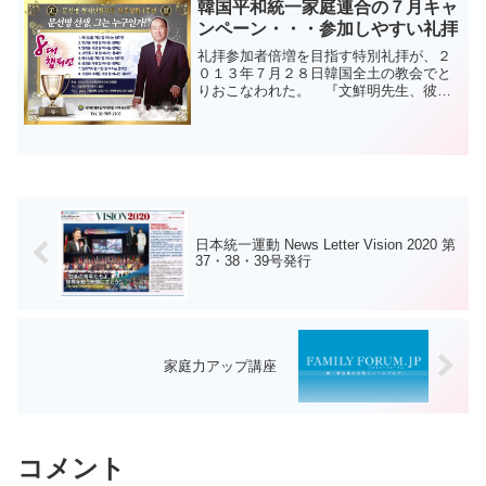
韓国平和統一家庭連合の７月キャ
ンペーン・・・参加しやすい礼拝
礼拝参加者倍増を目指す特別礼拝が、２
０１３年７月２８日韓国全土の教会でと
りおこなわれた。 『文鮮明先生、彼は
誰なのか！』というテーマでの特別礼拝
の目的は、新しい人を真のご父母様に導
くこと、特に真のお父様天宙聖和１周年
に向かってビジョン２０２...
日本統一運動 News Letter Vision 2020 第
37・38・39号発行
家庭力アップ講座
コメント