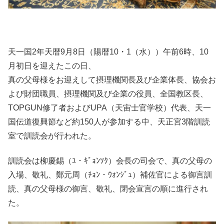
天一国2年天暦9月8日（陽暦10・1（水））午前6時、10
月初日を迎えたこの日、
真の父母様をお迎えして摂理機関長及び企業体長、協会お
よび財団職員、摂理機関及び企業の役員、全国教区長、
TOPGUN修了者およびUPA（天宙士官学校）代表、天一
国伝道復興節など約150人が参加する中、天正宮3階訓読
室で訓読会が行われた。
訓読会は柳慶錫（ﾕ・ｷﾞｮﾝｿｸ）会長の司会で、真の父母の
入場、敬礼、鄭元周（ﾁｮﾝ・ｳｫﾝｼﾞｭ）補佐官による御言訓
読、真の父母様の御言、敬礼、閉会宣言の順に進行され
た。