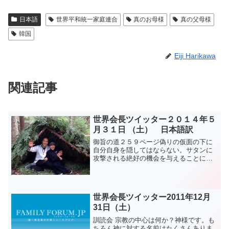
日本語
世界平和統一家庭連合
真のお母様
真の父母様
韓国
Eiji Harikawa
関連記事
世界会長ツイッター２０１４年５
月３１日 （土） 日本語訳
御旨の道２５９ページ偽りの仮面の下に
自分自身を隠してはならない。サタンに
攻撃される絶好の機会を与えることにな
る。アージュ뜻길 259쪽허위의 탈 속에
자기자신을 감추지 말라.사탄에게 공격당
하는 좋은 기회를 주는 것이다.아주.
世界会長ツイッター2011年12月
31日（土）
訓読会 宗教の中心は何か？神様です。も
ちろん神に対する名前はたくさんありま