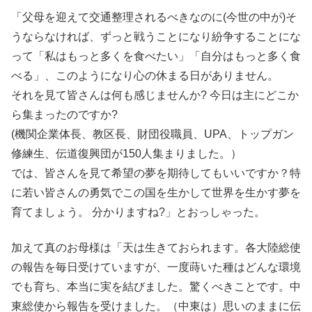
「父母を迎えて交通整理されるべきなのに(今世の中が)そ
うならなければ、ずっと戦うことになり紛争することにな
って「私はもっと多くを食べたい」「自分はもっと多く食
べる」、このようになり心の休まる日がありません。
それを見て皆さんは何も感じませんか? 今日は主にどこか
ら集まったのですか?
(機関企業体長、教区長、財団役職員、UPA、トップガン
修練生、伝道復興団が150人集まりました。）
では、皆さんを見て希望の夢を期待してもいいですか？特
に若い皆さんの勇気でこの国を生かして世界を生かす夢を
育てましょう。 分かりますね?」とおっしゃった。
加えて真のお母様は「天は生きておられます。各大陸総使
の報告を毎日受けていますが、一度蒔いた種はどんな環境
でも育ち、本当に実を結びました。驚くべきことです。中
東総使から報告を受けました。（中東は）思いのままに伝