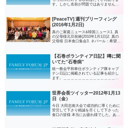
す。しかし名前が問題ではありません。
根源であられるその神は二つにはなれな
いのです。一つの神について話すように
なる時、各国で言語が違うため表示する
[PeaceTV] 週刊ブリーフィング
名詞は違いますがその本...
(2016年1月2日)
真のご家庭ニュース&韓国ニュース1. 真
の父母様元旦祝祷(2010年1月1日)2. 真の
父母様 日本食口集会3. ネパール：希望の
学校建設プロジェクト4. 韓国：全国教会
忘年礼拝世界ニュース1. 日本：千葉鮮鶴
合唱団 第10回ウィンターコン...
【石巻ボランティア日記】噂に聞
いてた“石巻病”
統一教会平和奉仕ボランティア隊キャプ
テン日記に掲載されている記事を紹介し
ます。＿＿＿＿＿＿＿＿＿＿＿＿＿＿＿
＿＿＿＿＿＿＿＿＿＿＿＿＿＿被災地ボ
ランティアに参加したメンバーの声を紹
介します。 彼は、アメリカに留学して
世界会長ツイッター2012年1月13
いる大学生です。2012...
日（金）
今日 大田忠南大会で成功的に導くために
苦労して下さり精誠を尽くして下さった
食口の皆様 本当にお疲れ様でした。あり
がとうございます～＾＾