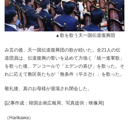
▲歌を歌う天一国伝道復興団
み言の後、天一国伝道復興団の歌が続いた。全21人の伝
道団員は、伝道復興の誓いを込めて力強く「統一進軍歌」
を歌った後、アンコールで「エデンの喜び」を歌った。そ
れに応えて教区長たちが「無条件（무조건）」を歌った。
敬礼後、真のお母様が退場され閉会した。
[記事作成：韓国企画広報局、写真提供：映像局]
（Harikawa）