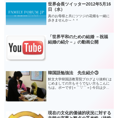
世界会長ツイッター2012年5月16
日（水）
真のお母様と共にツツジの花畑を一緒に
歩きませんか～＾＾
「世界平和のための結婚 －祝福
結婚の紹介－」の動画公開
韓国語勉強法 先生紹介③
鮮文大学韓国語教育院ブログより抜粋( は
じめましての方もそうでない方もこんに
ちは。ポーです(＝⌒▽⌒＝) 今日は少し
暖かかったです(*^▽^*) さあ、先生紹介も
最後になりました。最後まで読んでいた
だけたら嬉しいです。p(^-^)q ☆担任...
現在の文化的価値的状況に対する