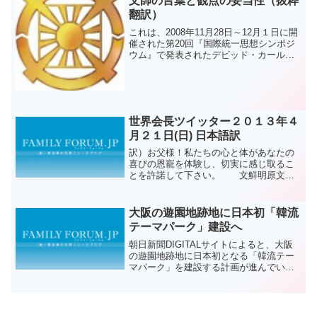
文師の言葉と観点の妥当性（抜粋
翻訳）
これは、2008年11月28日～12月１日に開
催された第20回『国際統一思想シンポジ
ウム』で発表されたデビッド・カールソ
ン氏（当時：清心神学大学院助教授、韓
国）による論文を一部抜粋、翻訳したも
のです。 『The Relevance of ...
世界会長ツイッター２０１３年４
月２１日(日) 日本語訳
訳）お父様！私たちの心と体があなたの
喜びの恩寵を体験し、切実に感じ取るこ
とを許諾して下さい。 文鮮明原文）
Father! Please allow our minds and
bodies to experience and feel k...
大阪の遊園地跡地に日本初「韓流
テーマパーク」建設へ
朝日新聞DIGITALサイトによると、大阪
の遊園地跡地に日本初となる「韓流テー
マパーク」を建設する計画が進んでいる
ようです。建設が計画されているのは
2004年に経営破綻した大阪市浪速区の遊
園地「フェスティバルゲート」の跡地。
来年の秋の開業を...