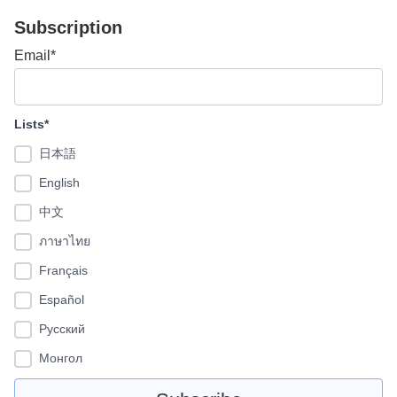
Subscription
Email*
Lists*
日本語
English
中文
ภาษาไทย
Français
Español
Pусский
Монгол