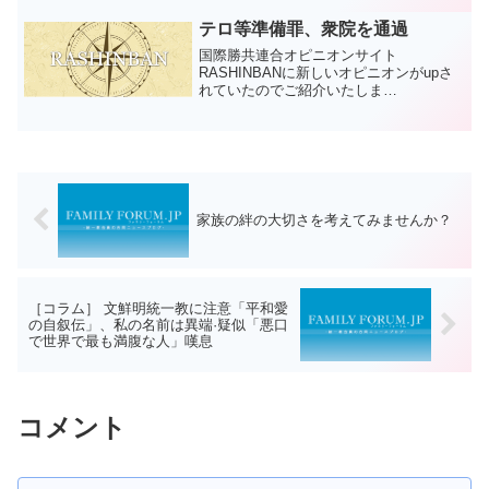
テロ等準備罪、衆院を通過
国際勝共連合オピニオンサイト
RASHINBANに新しいオピニオンがupさ
れていたのでご紹介いたしま
す。 採決
前の賛成意見、マスコミはなぜ報じない
のか「テロ等準備罪」の新設を含む組織
犯罪処罰法改正案が5月23日、衆議...
家族の絆の大切さを考えてみませんか？
［コラム］ 文鮮明統一教に注意「平和愛
の自叙伝」、私の名前は異端·疑似「悪口
で世界で最も満腹な人」嘆息
コメント