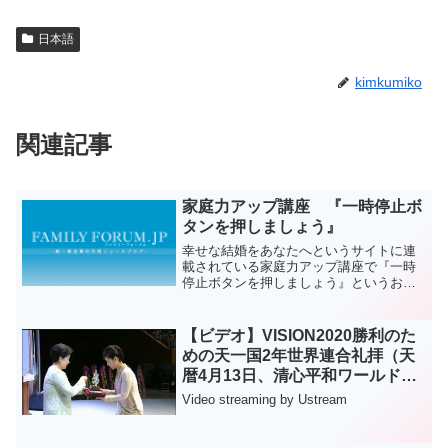
日本語
kimkumiko
関連記事
家庭力アップ講座 『一時停止ボ
タンを押しましょう』
幸せな結婚をあなたへというサイトに連
載されている家庭力アップ講座で『一時
停止ボタンを押しましょう』というお話
が掲載されていました。家族間のコミュ
ニケーションの参考になると思いますの
で紹介致します。是非ご覧ください。＿
【ビデオ】VISION2020勝利のた
＿＿＿＿＿＿＿＿＿＿＿＿...
めの天一国2年世界連合礼拝（天
暦4月13日、清心平和ワールドセ
ンター）
Video streaming by Ustream