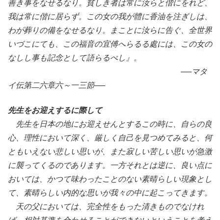
善き事をなせるなり。貧しき者は常に汝らと偕にをれど、
我は常に偕に居らず。この女の我が體に香油を注ぎしは、
わが葬りの備をなせるなり。まことに汝らに告ぐ、全世界
いづこにても、この福音の宜傅へらるる處には、この女の
なしし事も記念として語らるべし』。
──マタ
イ伝第二六章六～一三節──
先生をお迎えするに際して
先生を日本の地にお迎えせんとするこの時に、自らの良
心、理性において深く、厳しく自己を見つめてみると、何
ともいえない悲しい思いが、また寂しい苦しい思いが急激
に襲ってくるのであります。一方それとは逆に、良い点に
おいては、かつて味わったことのない素晴らしい現象とし
て、素晴らしい内的な思いが我々の中に起こってきます。
天の父においては、完全性をもった清きものでなけれ