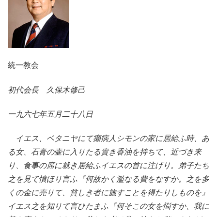
統一教会
初代会長 久保木修己
一九六七年五月二十八日
イエス、ベタニヤにて癩病人シモンの家に居給ふ時、あ
る女、石膏の壷に入りたる貴き香油を持ちて、近づき来
り、食事の席に就き居給ふイエスの首に注げり。弟子たち
之を見て憤ほり言ふ『何故かく濫なる費をなすか。之を多
くの金に売りて、貧しき者に施すことを得たりしものを』
イエス之を知りて言ひたまふ『何そこの女を悩すか、我に