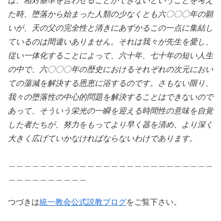
ば、相対基準を合わせることができないということを考え
た時、堕落から始まった人類の少なくとも六〇〇〇年の願
いが、天の父の完全性と清きにあずかるこの一点に集結し
ているのは間違いありません。それは我々が先生を愛し、
従い一体化することによって、六十年、七十年の短い人生
の中で、六〇〇〇年の歴史におけるそれぞれの次元におい
ての蕩減を解決する恩恵に浴するのです。さもない限り、
我々の堕落性の中心的問題を解決することはできないので
あって、そういう栄光の一瞬を迎える時間性の意味を自覚
した者たちが、努力をもってより早く器を清め、より深く
大きく広げていかなければならないわけであります。
＿＿＿＿＿＿＿＿＿＿＿＿＿＿＿＿＿＿＿＿＿＿＿＿＿＿
＿＿＿＿＿＿＿＿＿＿
つづきは
統一教会公式説教ブログ
をご覧下さい。