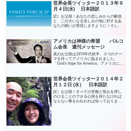
世界会長ツイッター２０１３年９
月４日(水) 日本語訳
訳）お父様！あなたの悲しみからの解放
と、この大いなる哀しみの地に対するあ
なたの願いが実現しますように！そして
あなたが栄光をお受けになりますよう
に！ 文鮮明原文）Father! May the
resolution of your grie...
アメリカは神様の希望 バルコ
ム会長 週刊メッセージ
真のお父様は1970年代前半、３つのテー
マを持ってアメリカに臨まれました。
「God's hope for America」アメリカに対
する神の希望「God's hope for
humanity」人類に対する神の希望「The
future ...
世界会長ツイッター２０１４年２
月１２日 (水） 日本語訳
訳）お父様！すべての苦難と恨みを押し
のけることのできる心情を持たなければ
ならない事をわれわれは知っておりま
す。文鮮明原文）Father! We know that
we must have heartswhich are aware
tha...