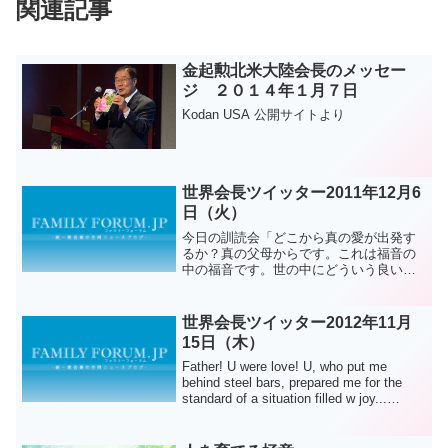
関連記事
金起勲北米大陸会長のメッセー
ジ ２０１４年１月７日
Kodan USA 公開サイトより
世界会長ツイッター2011年12月6
日（火）
今日の訓読会「どこから真の愛が出発す
るか？真の父母からです。これは福音の
中の福音です。世の中にどういう良い言
葉があったとしても、堕落した世界は真
の父母が現れなくては 真の夫と妻が現れ
ないので 真の父母以上 良い福音は無いと
世界会長ツイッター2012年11月
いうのです。」アジ...
15日（木）
Father! U were love! U, who put me
behind steel bars, prepared me for the
standard of a situation filled w joy...
...and...