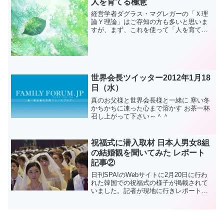
人を育てる極意
経営学者ダグラス・マグレガーの「Ｘ理
論Ｙ理論」はご存知の方も多いと思いま
すが、まず、これを使って「人を育てる
極意」を説明したいと思います。マグレ
ガーによると、職場におけるリーダー
（経営者や管理者）の「部下に対する見
方」には、２つの見方「Ｘ理...
世界会長ツイッター2012年1月18
日（水）
真のお父様と世界会長様と一緒に 寒い冬
かちかちに凍った心まで溶かす お茶一杯
召し上がって下さい～＾＾
祝福式に潜入取材 日本人男女8組
の結婚観を聞いてみた レポート
記事②
日刊SPA!のWebサイトに2月20日に行わ
れた韓国での祝福式の様子が掲載されて
いました。記者が現地に行きレポートし
たものです。ご覧下さ
い。 合同結
婚式で有名な旧統一教会、現在の家庭連
合だ。ド派手なセレモニーは報道さ...