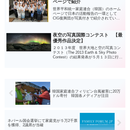
ページで紹介
世界平和統一家庭連合（韓国）のホーム
ページで日本の活動報告の一環として
CIG復興団が写真付きで紹介されていま
した。 ダイナミックCIG復興団： 伝
道は、単に誰かを教会に導くことではあ
りません。一つの魂を完全に救い出した
夜空の写真国際コンテスト 【最
いという情熱と意志、...
優秀作品決定】
２０１３年度 世界大地と空の写真コン
テスト（The 2013 Earth & Sky Photo
Contest）の結果発表が５月１３日に行わ
れました。最優秀作品はこれでした↓ 銀
河（天の川）とオーロラとアイスランド
の大地と人間の４者のコラ...
韓国家庭連合フィリピン台風被害に20万
ドル寄付 韓国各メディアが注目
ネパール国会選挙にて家庭党が５万2千票
を獲得、2議席が当確