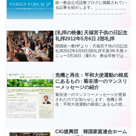
統一教会公式説教ブログに掲載されてい
る記事を紹介します。＿＿＿＿＿＿＿＿
＿＿＿＿＿＿＿＿＿＿＿＿＿＿＿＿＿＿
＿＿＿＿統一教会 大石 進 ＜2012 秋
季 牧会者説教集 P.102~106＞ところで、
家族や夫婦で、氏族の家に出掛けられる
のも、...
[礼拝の映像] 天福宮子供の日記念
礼拝2012年5月6日 2部礼拝
韓国統一教HPより：天福宮子供の日記念
礼拝2012年5月6日2部礼拝天基3年天暦メ
ニュー3月16日（量5.6） 教会学校では子
供の日を迎え天福宮で"天福宮の子供の日
記念礼拝"をドゥリョトます。今回天福宮
子供の日記念礼拝は、既存の子どもの礼
危機と再生：平和大使運動の根底
拝...
にあるもの : 菊谷清一のマンスリ
ーメッセージの紹介
菊谷清一のマンスリーメッセージが更新
されたのでお知らせします。危機と再
生：平和大使運動の根底にあるもの危機
と再生：平和大使運動の根底にあるもの:
菊谷清一のマンスリーメッセージUPF-
Japan（天宙平和連合日本事務局）のマン
スリーメッセー...
CIG復興団 韓国家庭連合ホーム