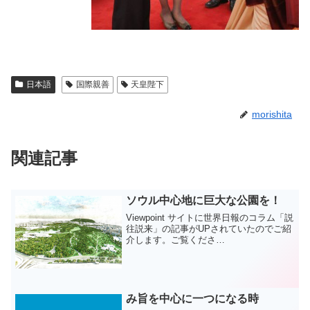
日本語
国際親善
天皇陛下
morishita
関連記事
ソウル中心地に巨大な公園を！
Viewpoint サイトに世界日報のコラム「説
往説来」の記事がUPされていたのでご紹
介します。ご覧くださ
い。 龍山公
園への期待龍山（ヨンサン）は周辺の山
の形が龍に似ているといって付けられた
地名だ。昔から名勝地で、ソ...
み旨を中心に一つになる時