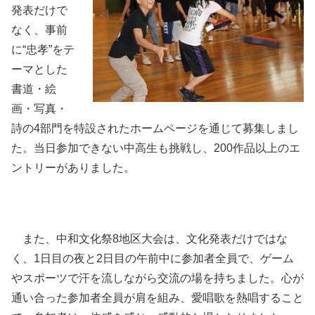
発表だけで
なく、事前
に“忠孝”をテ
ーマとした
書道・絵
画・写真・
詩の4部門を特設されたホームページを通じて募集しまし
た。当日参加できない中高生も挑戦し、200作品以上のエ
ントリーがありました。
また、中和文化祭8地区大会は、文化発表だけではな
く、1日目の夜と2日目の午前中に参加者全員で、ゲーム
やスポーツで汗を流しながら交流の場を持ちました。心が
通い合った参加者全員が肩を組み、愛唱歌を熱唱すること