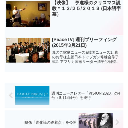
【映像】 亨進様のクリスマス説
教＊１２/２５/２０１３ (日本語字
幕）
[PeaceTV] 週刊ブリーフィング
(2015年3月21日)
真のご家庭ニュース&韓国ニュース1. 真
のお母様主管日本トップガン修練会修了
式2. アフリカ国家リーダー清平40日特別
修練会3. 新食口歓迎祝祭 ほか世界ニュー
ス1. 日本：トーゴ政府と東日本大震災被
災地で慰霊祈祷会2. バヌアツ・サイク
ロ...
週刊ニュースレター「VISION 2020」の4
号（9月18日号）を発行
映像「進化論の終着点」を公開