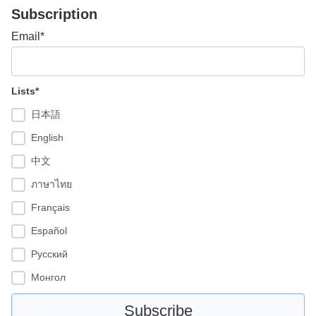
Subscription
Email*
Lists*
日本語
English
中文
ภาษาไทย
Français
Español
Pусский
Монгол