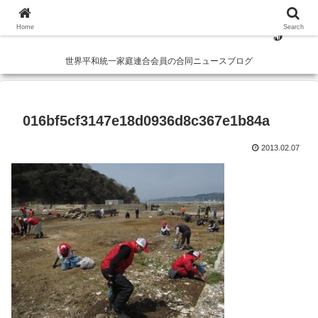
Home
Search
世界平和統一家庭連合会員の合同ニュースブログ
016bf5cf3147e18d0936d8c367e1b84a
2013.02.07