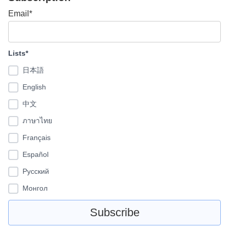
Email*
Lists*
日本語
English
中文
ภาษาไทย
Français
Español
Pусский
Монгол