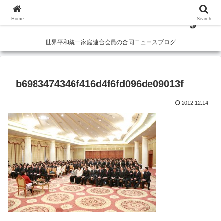
Home
Search
世界平和統一家庭連合会員の合同ニュースブログ
b6983474346f416d4f6fd096de09013f
2012.12.14