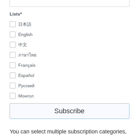
Lists*
日本語
English
中文
ภาษาไทย
Français
Español
Pусский
Монгол
You can select multiple subscription categories,