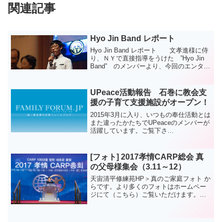
関連記事
Hyo Jin Band レポート
Hyo Jin Band レポート 文孝進様に侍
り、ＮＹで直接指導をうけた ”Hyo Jin
Band” のメンバーより、今回のエンター
テイメントに出演するにあたり、メンバ
ーの皆様の背後の心情の世界をレポート
していただきました。 去る5/...
UPeace活動報告 石巻に教会支
援の子育て支援施設がオープン！
2015年3月に入り、いつもの奉仕活動とは
また違ったかたちでUPeaceのメンバーが
活躍しています。ご覧下さ
い。 3
月14日（土）、統一教会の社会貢献活動
の一環として支援し建設を進めていた子
[フォト] 2017孝情CARP総会 真
育て支援施設「えんじ...
の父母様集会（3.11～12）
天宙清平修練苑HP＞真のご家庭フォト か
らです。より多くのフォトはホームペー
ジにて（こちら）ご覧いただけます。
【関連記事】 2017孝情CARP総会と連合
礼拝