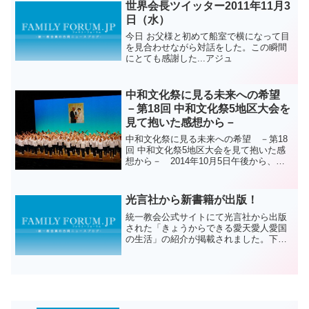
世界会長ツイッター2011年11月3
日（水）
今日 お父様と初めて船室で横になって目
を見合わせながら対話をした。この瞬間
にとても感謝した...アジュ
中和文化祭に見る未来への希望
－第18回 中和文化祭5地区大会を
見て抱いた感想から－
中和文化祭に見る未来への希望 －第18
回 中和文化祭5地区大会を見て抱いた感
想から－ 2014年10月5日午後から、埼
玉県にある公共のホールにて、第18回 中
和文化祭第5地区大会（東京・山梨地区）
が行われました。すっかりファンになっ
光言社から新書籍が出版！
た私たち...
統一教会公式サイトにて光言社から出版
された「きょうからできる愛天愛人愛国
の生活」の紹介が掲載されました。下記
はサイト内で紹介されている書籍の紹介
を一部引用したものです。＿＿＿＿＿＿
＿＿＿＿＿＿＿＿＿＿＿＿＿＿＿＿＿＿
＿＿＿＿＿きょうからでき...