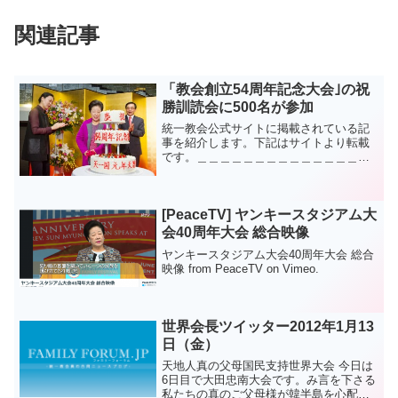
関連記事
「教会創立54周年記念大会｣の祝
勝訓読会に500名が参加
統一教会公式サイトに掲載されている記
事を紹介します。下記はサイトより転載
です。＿＿＿＿＿＿＿＿＿＿＿＿＿＿＿
＿＿＿＿＿＿＿＿＿＿＿天暦9月13日（陽
暦10月17日）午前6時から都内のホテル
で、「日本宣教55周年及び教会創立54周
年記念大会 ...
[PeaceTV] ヤンキースタジアム大
会40周年大会 総合映像
ヤンキースタジアム大会40周年大会 総合
映像 from PeaceTV on Vimeo.
世界会長ツイッター2012年1月13
日（金）
天地人真の父母国民支持世界大会 今日は
6日目で大田忠南大会です。み言を下さる
私たちの真のご父母様が韓半島を心配さ