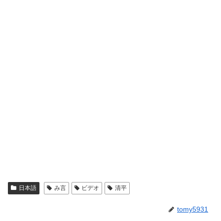
日本語
み言
ビデオ
清平
tomy5931