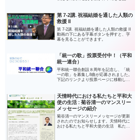
れ愛される その深い心中を会場で もう一
度考えています。アジュ～。
第 7-2講. 祝福結婚を通した人類の
救援 II
第 7-2講. 祝福結婚を通した人類の救援 II
動画の下にある字幕ボタンを押すと、字
幕を見ることができます。
「統一の歌」投票受付中！（平和
統一連合）
平和統一聯合創設８周年を記念し、「統
一の歌」を募集し8曲が応募されました。
下記のリンクより投票ページに移動し、
応募作品を試聴、投票してください。※
平和統一聯合は、「為に生きる」という
真の愛を根本精神として、国籍と思想、
天情時代における私たちと平和大
信条、組織を超越して、...
使の生活 : 菊谷清一のマンスリー
メッセージの紹介
菊谷清一のマンスリーメッセージが更新
されたのでお知らせします。天情時代に
おける私たちと平和大使の生活 私たち
が推進している平和大使運動には4つの特
徴があります。それは、①神様を中心と