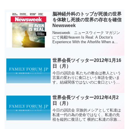
脳神経外科のトップが死後の世界
を体験し死後の世界の存在を確信
Newsweek
Newsweek ニュースウィーク マガジン
にて掲載Heaven Is Real: A Doctor’s
Experience With the Afterlife When a
neurosurgeon found himself in ...
世界会長ツイッター2012年1月16
日（月）
今日の訓読会 私たちの教会は教人という
言葉の変わりに食口という単語を使いま
す。結縁関係ではないのに食口という単
語を使います。ある人はこれを本当に疑
わしく（怪しく）思うかもしれません。
しかしそれは神様と真のご父母様を中心
世界会長ツイッター2012年4月2
として一つの家族だとい...
日（月）
今日の訓読会 宗族的メシアとして私達は
私達一代の為の使命ではなく、私達の先
祖を縦的に復活して 横的に私達の宗族・
氏族を復帰しなければならない責任があ
ります。カイン的宗族を復帰する為には