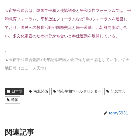
天宙平和連合は、韓国で平和大使協議会と平和女性フォーラムでは、平
和教育フォーラム、平和放送フォーラムなど10のフォーラムを運営し
ており、国民への教育活動や国際交流と統一運動、北朝鮮同胞助け合
い、多文化家庭のための分かち合いと奉仕運動を展開している。
▲天宙平和連合創設7周年記念韓国大会で億万歳三唱をしている。ⓒ天
地日報（ニュース天地）
日本語
南北関係
清心平和ワールドセンター
記念大会
韓国
tomy5931
関連記事