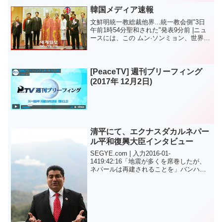
カインを私の家族よりも もっと愛したと
韓国メディア速報
いう条件を残さな...
文鮮明統一教総裁他界...統一教会側"3日
午前1時54分聖和された"発表9分前 |ニュ
ースには、この ムン·ソンミョン、世界平
和統一家庭連合（統一教）総裁が死去92
歳他界した。文鮮明総裁は去る8月14日風
邪と肺炎の合併症で、ソウル聖母病院
の...
[PeaceTV] 週刊ブリーフィング
(2017年 12月2日)
清平にて、エクナスダカルネパー
ル平和復興大臣インタビュー
SEGYE.com | 入力2016-01-
1419:42:16「地震が多くを席巻したが、
ネパールは再建されることを」バンハン
エクナスダカルネパール復興大臣 「地震
が多くのことをさらって過ぎ去ったネパ
ールは再び平和になると信じていま
す。」「...