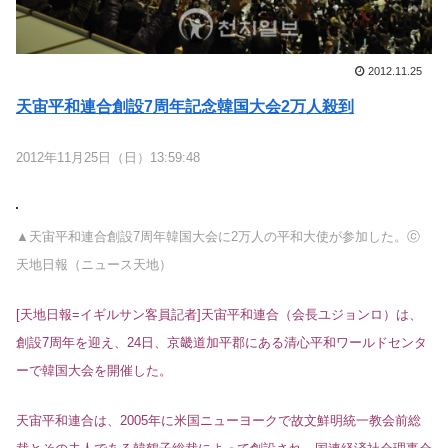
2012.11.25
天宙平和連合創設7周年記念韓国大会2万人殺到
2012年11月25日（日）13:59:48
▲天宙平和連合創設7周年韓国大会に2万人の平和大使が参加した。ⓒ
天地日報（ニュース天地）
[天地日報=イギルサン客員記者]天宙平和連合（会長ユジョンロ）は、
創設7周年を迎え、24日、京畿道加平郡にある清心平和ワールドセンタ
ーで韓国大会を開催した。
天宙平和連合は、2005年に米国ニューヨークで故文鮮明統一教会前総