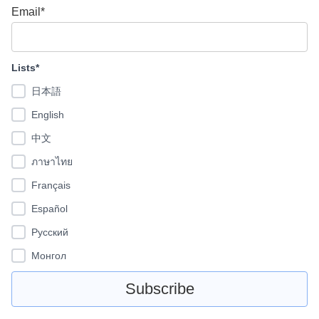
Email*
Lists*
日本語
English
中文
ภาษาไทย
Français
Español
Pусский
Монгол