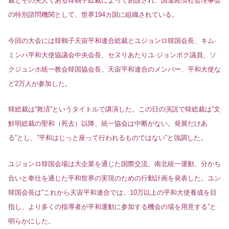
裁とその夫人である韓鶴子総裁によって創設され、国連経済社会理事会
の特別諮問機関として、世界194カ国に組織されている。
今回の大会には韓鶴子天宙平和連合総裁とユジョンロ韓国会長、キム·
ミンハ平和大使協議会中央会長、セヌリあたりユ·ジョンボク議員、ソ
クジュンホ統一教会韓国協会長、天宙平和連合のメンバー、平和大使な
ど2万人が参加した。
韓総裁は”救済”というタイトルで講演した。この日の演説で韓総裁は”文
鮮明総裁の聖和（死去）以降、統一協会は中断がない。発展だけあ
る”とし、”平和はじっと座って行われるものではない”と強調した。
ユジョンロ韓国会場は大企業を通じた国際交流、南北統一運動、分かち
合いと奉仕を通じた平和世界の実現のための行動計画を発表した。ユン
韓国会長は”これから天宙平和連合では、10万以上の平和大使養成を目
指し、より多くの指導者が平和運動に参加する機会の場を用意する”と
明らかにした。