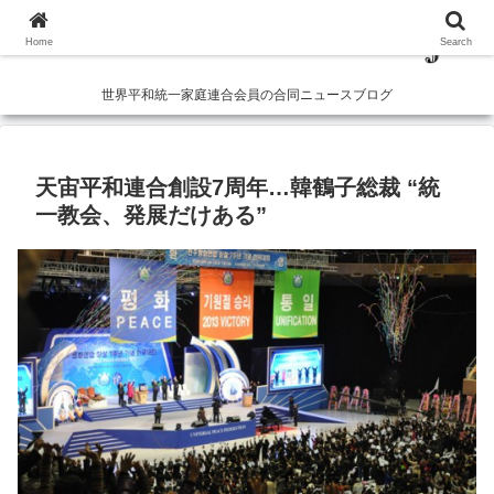
Home
Search
世界平和統一家庭連合会員の合同ニュースブログ
天宙平和連合創設7周年…韓鶴子総裁 “統
一教会、発展だけある”