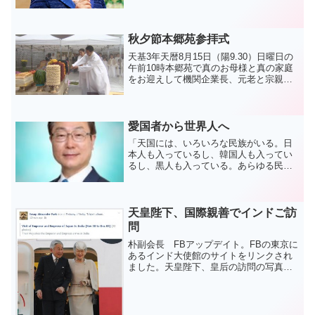
え、１０００人の統一教会員が参加する
協会創立６０周年及び天聖経・平和経出
版記念式典が清平トレーニング・センタ
秋夕節本郷苑参拝式
ーで開かれた。ヤンチャ...
天基3年天暦8月15日（陽9.30）日曜日の
午前10時本郷苑で真のお母様と真の家庭
をお迎えして機関企業長、元老と宗親、
大陸会長、世界巡回師、韓国教区長、日
本地区長など200人余りが参加した中ソク
ジュンホ韓国会長の司会で天基3年総会員
秋夕節本...
愛国者から世界人へ
「天国には、いろいろな民族がいる。日
本人も入っているし、韓国人も入ってい
るし、黒人も入っている。あらゆる民族
がみんな入っている。そうなるんだよ。
そこにおいて一番敵となるのは何か。民
族主義である。どこに行っても『私はこ
うだ』とね。今まで自分た...
天皇陛下、国際親善でインドご訪
問
朴副会長 FBアップデイト。FBの東京に
あるインド大使館のサイトをリンクされ
ました。天皇陛下、皇后の訪問の写真が
UPされています。 最近、各地での国際
的な摩擦に関するニュースが増えていま
すが、もっともっと、国際親善、平和を
テーマとした活動が...