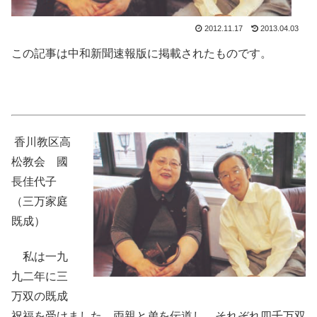
2012.11.17
2013.04.03
この記事は中和新聞速報版に掲載されたものです。
香川教区高
松教会 國
長佳代子
（三万家庭
既成）
私は一九
九二年に三
万双の既成
祝福を受けました。両親と弟を伝道し、それぞれ四千万双