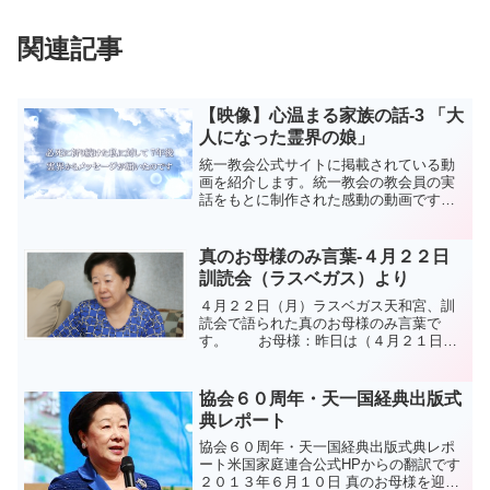
関連記事
【映像】心温まる家族の話-3 「大
人になった霊界の娘」
統一教会公式サイトに掲載されている動
画を紹介します。統一教会の教会員の実
話をもとに制作された感動の動画です。
親子・夫婦・霊界の３つのテーマで統一
教会員の家庭の姿を描いています。今回
は霊界をテーマにした内容です。
真のお母様のみ言葉-４月２２日
訓読会（ラスベガス）より
４月２２日（月）ラスベガス天和宮、訓
読会で語られた真のお母様のみ言葉で
す。 お母様：昨日は（４月２１日２
０１３）日曜礼拝でどんな話をしました
か？参加者：基元節ビデオからお母様の
み言葉の箇所を抜粋して見ました。その
協会６０周年・天一国経典出版式
後、牧会者がお母...
典レポート
協会６０周年・天一国経典出版式典レポ
ート米国家庭連合公式HPからの翻訳です
２０１３年６月１０日 真のお母様を迎