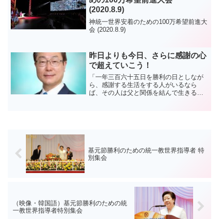
(2020.8.9)
神統一世界安着のための100万希望前進大
会 (2020.8.9)
昨日よりも今日、さらに感謝の心
で超えていこう！
「一年三百六十五日を勝利の日としなが
ら、感謝する生活をする人がいるなら
ば、その人は父と関係を結んで生きる生
活が、かいある生活だということを感じ
ることができるのです。こういう生活を
する人は、そうした経験をすることが間
違いないので、一生を感謝す...
基元節勝利のための統一教世界指導者 特
別集会
（映像・韓国語）基元節勝利のための統
一教世界指導者特別集会