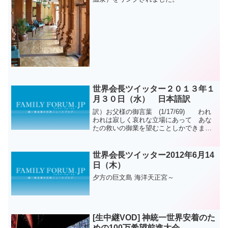
世界会長ツイッター２０１３年１
月３０日（水） 日本語訳
訳）お父様の御言葉 (1/17/69) われ
われは寂しく哀れな立場にあって あな
たの救いの御業を望むことしかできませ
ん。原文）We are in a desolate and
pitiful position where we cann...
世界会長ツイッター2012年6月14
日（木）
夕方の巨文島 海洋天正宮～
[生中継VOD] 神統一世界安着のた
めの100万希望前進大会