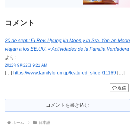
コメント
20 de sept.: El Rev. Hyung-jin Moon y la Sra. Yon-an Moon
viajan a los EE.UU. « Actividades de la Familia Verdadera
より:
2012年9月22日 9:21 AM
[…]
https://www.familyforum.jp/featured_slider/11169
[…]
返信
コメントを書き込む
ホーム
日本語