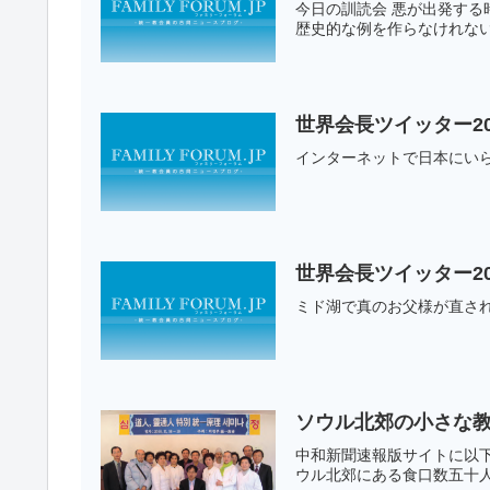
今日の訓読会 悪が出発す
歴史的な例を作らなけれな
世界会長ツイッター20
インターネットで日本にい
世界会長ツイッター20
ミド湖で真のお父様が直さ
ソウル北郊の小さな
中和新聞速報版サイトに以
ウル北郊にある食口数五十人