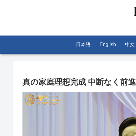
日本語
English
中文
真の家庭理想完成 中断なく前進 