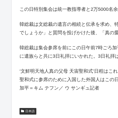
この日特別集会は統一教指導者と2万5000名
韓総裁は文総裁の遺言の相続と伝承を求め、
でしょうか」と質問を投げかけた後、「真の
韓総裁は集会参席を前にこの日午前7時ごろ加
に遺族らと共に3日礼拝にいかれた。3日礼拝
‘文鮮明天地人真の父母 天宙聖和式’日程はこ
聖和式に参席のために入国した外国人はこの
加平＝キム テフン／ ウ サンギュ記者
日本語