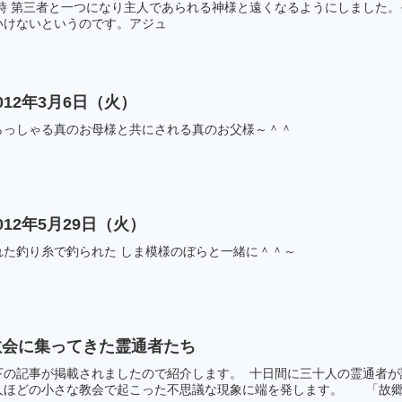
る時 第三者と一つになり主人であられる神様と遠くなるようにしました
いけないというのです。アジュ
12年3月6日（火）
らっしゃる真のお母様と共にされる真のお父様～＾＾
12年5月29日（火）
れた釣り糸で釣られた しま模様のぼらと一緒に＾＾～
教会に集ってきた霊通者たち
下の記事が掲載されましたので紹介します。 十日間に三十人の霊通者
ほどの小さな教会で起こった不思議な現象に端を発します。 「故郷の