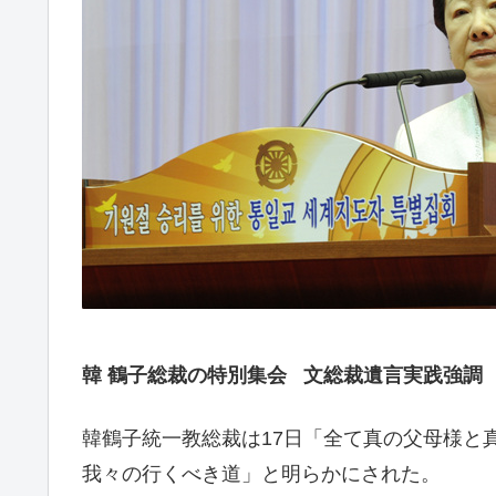
韓 鶴子総裁の特別集会 文総裁遺言実践強調
韓鶴子統一教総裁は17日「全て真の父母様と
我々の行くべき道」と明らかにされた。