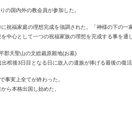
余りの国内外の教会員が参加した。
特に祝福家庭の理想完成を強調された。「神様の下の一
愛を中心として一つの祝福家族の理想を完成する事を通
平郡天聖山の文総裁原殿地(お墓)
は出棺後3日目となる日に故人の遺族が捧げる最後の復
れで事実上全てが終わった。
日から本格出国し始めた。