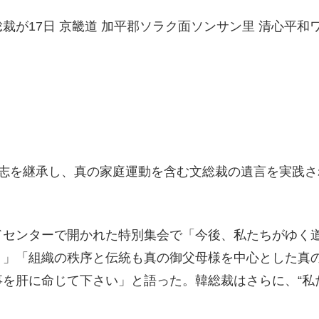
裁が17日 京畿道 加平郡ソラク面ソンサン里 清心平
意志を継承し、真の家庭運動を含む文総裁の遺言を実践
ドセンターで開かれた特別集会で「今後、私たちがゆく
。」「組織の秩序と伝統も真の御父母様を中心とした真
事を肝に命じて下さい」と語った。韓総裁はさらに、“私