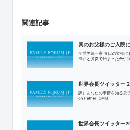
関連記事
真のお父様のご入院
全世界統一家 食口の皆様
風邪と肺炎で始まった合併症
世界会長ツイッター２
訳）あなたの事情を知る息子、娘になりま
oh Father! SMM
世界会長ツイッター20