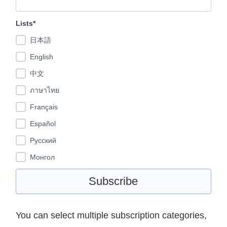
Lists*
日本語
English
中文
ภาษาไทย
Français
Español
Pусский
Монгол
You can select multiple subscription categories,