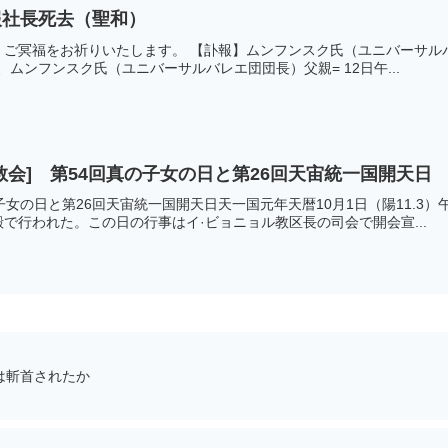
報社長死去（聖和）
ご冥福をお祈りいたします。 【訃報】ムンフンスク氏（ユニバーサルバ
去、ムンフンスク氏（ユニバーサルバレエ団団長）父親= 12日午...
教会] 第54回真の子女の日と第26回天宙統一国開天日
女の日と第26回天宙統一国開天日天一国元年天暦10月1日（陽11.3）
で行われた。この日の行事はイ·ビョニョル教区長の司会で開会宣...
は斬首されたか