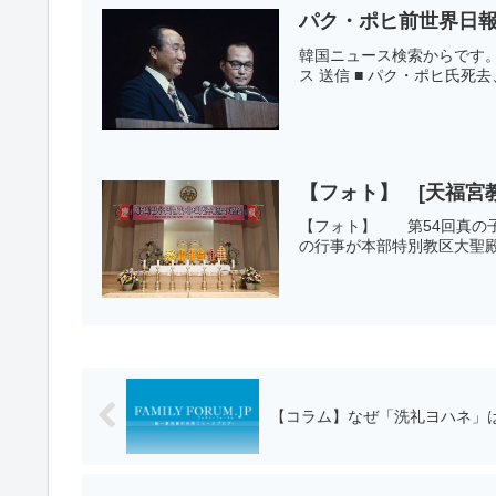
パク・ポヒ前世界日
韓国ニュース検索からです。
ス 送信 ■ パク・ポヒ氏死
【フォト】 [天福宮
【フォト】 第54回真の子
の行事が本部特別教区大聖殿
【コラム】なぜ「洗礼ヨハネ」