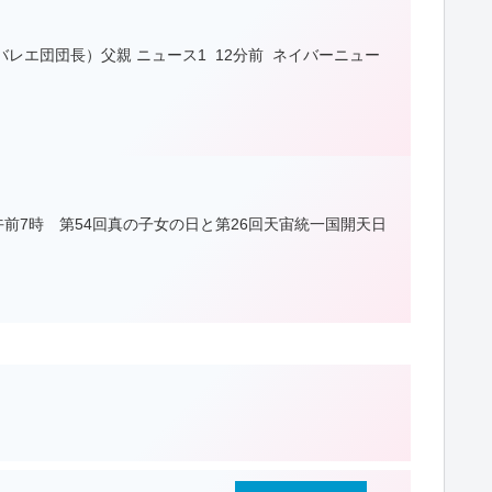
レエ団団長）父親 ニュース1 12分前 ネイバーニュー
午前7時 第54回真の子女の日と第26回天宙統一国開天日