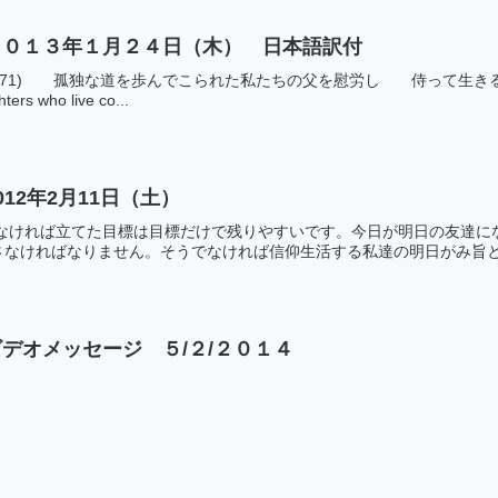
２０１３年１月２４日（木） 日本語訳付
29/71) 孤独な道を歩んでこられた私たちの父を慰労し 侍って生きる
ers who live co...
12年2月11日（土）
がなければ立てた目標は目標だけで残りやすいです。今日が明日の友達に
なければなりません。そうでなければ信仰生活する私達の明日がみ旨と関
デオメッセージ ５/２/２０１４