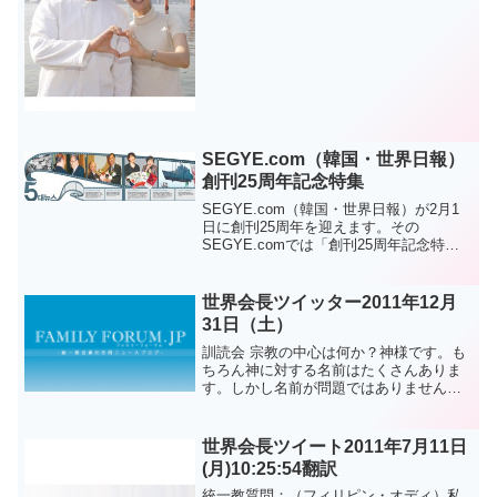
SEGYE.com（韓国・世界日報）
創刊25周年記念特集
SEGYE.com（韓国・世界日報）が2月1
日に創刊25周年を迎えます。その
SEGYE.comでは「創刊25周年記念特
集」が組まれています（以下より）。ホ
ーム> 探査-問題特集 > 世界日報創刊25周
年記念特集なお、機械翻訳はこちらから
世界会長ツイッター2011年12月
見る...
31日（土）
訓読会 宗教の中心は何か？神様です。も
ちろん神に対する名前はたくさんありま
す。しかし名前が問題ではありません。
根源であられるその神は二つにはなれな
いのです。一つの神について話すように
なる時、各国で言語が違うため表示する
世界会長ツイート2011年7月11日
名詞は違いますがその本...
(月)10:25:54翻訳
統一教質問：（フィリピン・オディ）私