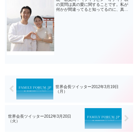
の質問は真の愛に関することです。私が
何かが間違ってると知ってるのに、真実
を言おうとするのを恐れていて・静かに
黙っていなければならないでしょうか？
（つづく）문형진.이연아 @lovintp に掲
載されている...
世界会長ツイッター2012年3月19日
（月）
世界会長ツイッター2012年3月20日
（火）