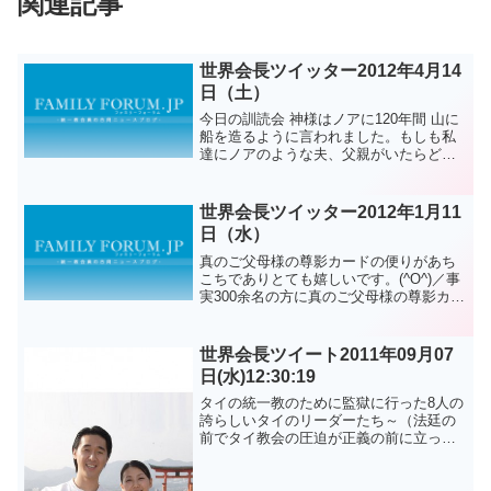
関連記事
世界会長ツイッター2012年4月14
日（土）
今日の訓読会 神様はノアに120年間 山に
船を造るように言われました。もしも私
達にノアのような夫、父親がいたらどう
ですか？おそらく120年間ノアに箱船を造
る狂った事をしないようにと試練を与え
たでしょう。（1）神様はノアに箱舟を造
世界会長ツイッター2012年1月11
らせる目的も...
日（水）
真のご父母様の尊影カードの便りがあち
こちでありとても嬉しいです。(^O^)／事
実300余名の方に真のご父母様の尊影カー
ドを差し上げる為に苦労された皆さんが
いらっしゃいます。尊影カードを綺麗に
作って下さったソン ジンソク代理様と郵
世界会長ツイート2011年09月07
便作業をして...
日(水)12:30:19
タイの統一教のために監獄に行った8人の
誇らしいタイのリーダーたち～（法廷の
前でタイ教会の圧迫が正義の前に立った
日に）太平聖代真の父母様億万歳～ 原文
はこちら문형진.이연아 @lovintp に掲載
されている記事を転載しました。