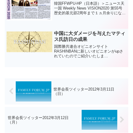
韓国FFWPU-HP（日本語）＞ニュース天
一国 Weekly News VISION2020 第55号
歴史的基元節2周年まで１ヵ月余りになる
基元節組織委員会記念行事・天一国国民
大祝祭・国際行事など企画・進行 ２０１
５年陽暦１月最終週の聖日...
中国に大ダメージを与えたマティ
ス氏訪日の成果
国際勝共連合オピニオンサイト
RASHINBANに新しいオピニオンがupさ
れていたのでご紹介いたしま
す。 中国
に大ダメージを与えたマティス氏訪日の
成果トランプ政権のマティス国防長官が
訪日し、2月3日に安倍首相と、翌4...
世界会長ツイッター2012年3月11日
（日）
世界会長ツイッター2012年3月12日
（月）