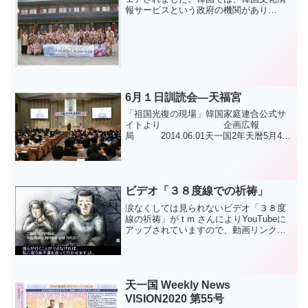
報サービスという政府の機関があり
（Korean Culture and information
service）、韓国在住の、外国人先生に対
して、韓国文...
6月１日訓読会―天福宮
「祖国光復の現場」韓国家庭連合公式サ
イトより 企画広報
局 2014.06.01天一国2年天暦5月4日
（陽暦6.1）午前7時、6月１日を迎え、
300人の食口が天福宮大聖殿に集まり訓読
会が行われた。この日の訓読会はイ・ビ
ョニョル...
ビデオ「３８度線での祈祷」
涙なくしては見られないビデオ「３８度
線の祈祷」が t m さんによりYouTubeに
アップされていますので、動画リンクで
紹介します。南北間で緊張が高まってい
る朝鮮半島情勢ですが、文鮮明先生が臨
津江（イムジンガン）で祈られた祈りの
内容こそが、...
天一国 Weekly News
VISION2020 第55号