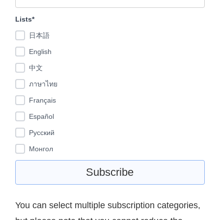
Lists*
日本語
English
中文
ภาษาไทย
Français
Español
Pусский
Монгол
You can select multiple subscription categories,