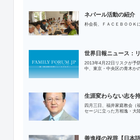
ネパール活動の紹介
朴会長、ＦＡＣＥＢＯＯＫ
世界日報ニュース：
2013年4月22日リスク
中、東京・中央区の青木かの
生涯変わらない志を
四月三日、福井家庭教会（
セージに立った方相逸・大陸
善進様の祝辞【日本語