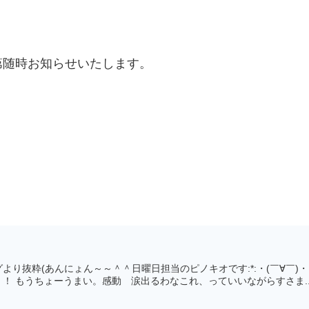
第随時お知らせいたします。
より抜粋(あんにょん～～＾＾日曜日担当のピノキオです:*:・(￣∀￣)
！ もうちょーうまい。感動 涙出るわなこれ、っていいながらすさま..