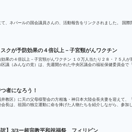
にて、ネパールの国会議員さんの、活動報告をリンクされました。 国際
リスクが予防効果の４倍以上－子宮頸がんワクチン
が予防効果の４倍以上－子宮頸がんワクチン １０万人当たり２８・７５人
区議（みんなの党）は、先週開かれた中央区議会の福祉保健委員会で「接
持つ者になろう！
福井教区）に天の父母様聖会の方相逸・神日本大陸会長夫妻を迎えて、
会長は、祖国の独立運動に命を捧げた人物たちを紹介しながら、参加した
訳】3/3ー超宗教平和祝福祭 フィリピン