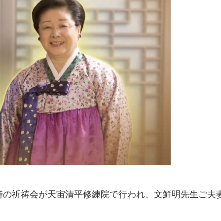
午前0時の祈祷会が天宙清平修練院で行われ、文鮮明先生ご