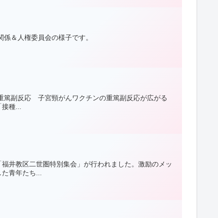
関係＆人権委員会の様子です。
が重篤副反応 子宮頸がんワクチンの重篤副反応が広がる
種...
「福井教区二世圏特別集会」が行われました。激励のメッ
青年たち...