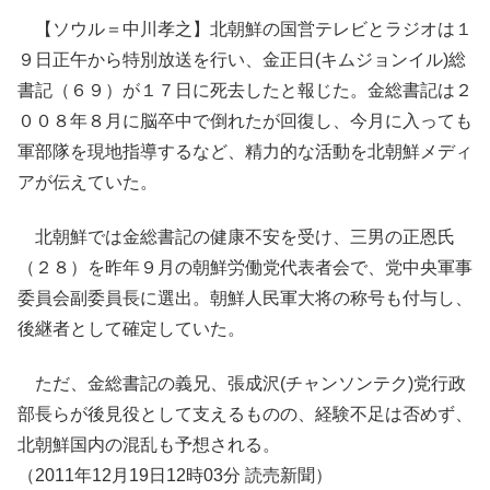
【ソウル＝中川孝之】北朝鮮の国営テレビとラジオは１
９日正午から特別放送を行い、金正日(キムジョンイル)総
書記（６９）が１７日に死去したと報じた。金総書記は２
００８年８月に脳卒中で倒れたが回復し、今月に入っても
軍部隊を現地指導するなど、精力的な活動を北朝鮮メディ
アが伝えていた。
北朝鮮では金総書記の健康不安を受け、三男の正恩氏
（２８）を昨年９月の朝鮮労働党代表者会で、党中央軍事
委員会副委員長に選出。朝鮮人民軍大将の称号も付与し、
後継者として確定していた。
ただ、金総書記の義兄、張成沢(チャンソンテク)党行政
部長らが後見役として支えるものの、経験不足は否めず、
北朝鮮国内の混乱も予想される。
（2011年12月19日12時03分 読売新聞）