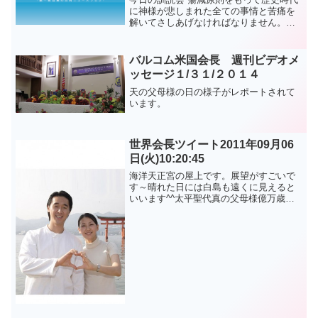
に神様が悲しまれた全ての事情と苦痛を
解いてさしあげなければなりません。そ
して子供が間違って神様を苦労させた不
孝子である事を知って 父母様に侍るにお
いては不孝以上の孝誠（親に仕える真
バルコム米国会長 週刊ビデオメ
心）を全てする事が出来...
ッセージ１/３１/２０１４
天の父母様の日の様子がレポートされて
います。
世界会長ツイート2011年09月06
日(火)10:20:45
海洋天正宮の屋上です。展望がすごいで
す～晴れた日には白島も遠くに見えると
いいます^^太平聖代真の父母様億万歳～
原文はこちら문형진.이연아 @lovintp に
掲載されている記事を転載しました。