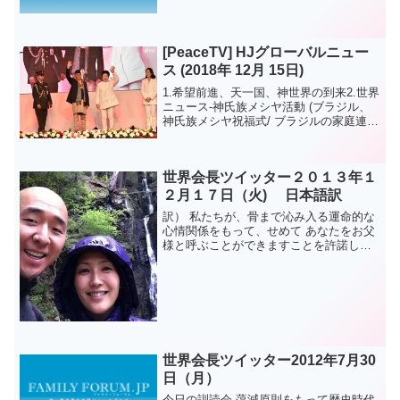
ちは)('-'*)(,_,*)('-'*)(,_,*)☆◆〇■★！！火、
金曜日担当のmizuです(￣∇￣+)きらー
ん。最近忙し...
[PeaceTV] HJグローバルニュー
ス (2018年 12月 15日)
1.希望前進、天一国、神世界の到来2.世界
ニュース-神氏族メシヤ活動 (ブラジル、
神氏族メシヤ祝福式/ ブラジルの家庭連合
43周年記念と神氏族メシヤ祝福完了宣布
式/ コートジボワール、神氏族メシヤ430
組の祝福完了宣布式/ マレーシア、ラビ...
世界会長ツイッター２０１３年１
２月１７日（火) 日本語訳
訳） 私たちが、骨まで沁み入る運命的な
心情関係をもって、せめて あなたをお父
様と呼ぶことができますことを許諾して
下さい。文鮮明 原文） Please allow at
least us to be able to call you, Fat...
世界会長ツイッター2012年7月30
日（月）
今日の訓読会 蕩減原則をもって歴史時代