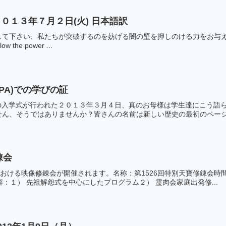
０１３年７月２日(火) 日本語訳
て下さい、私たちが突破するのを妨げる闇の壁を押しのける力をお与えくださ
low the power ...
PA)での学びの証
の入学式が行われた２０１３年３月４日、真のお母様は学生達にこう語
ん、そうではありませんか？皆さんの名前は新しい歴史の最初のページに
錬会
における映像修錬会が開催されます。名称：第1526回特別天寶修錬会時間
容：１） 先祖解怨式を中心にしたプログラム２） 霊肉会家庭出発修...