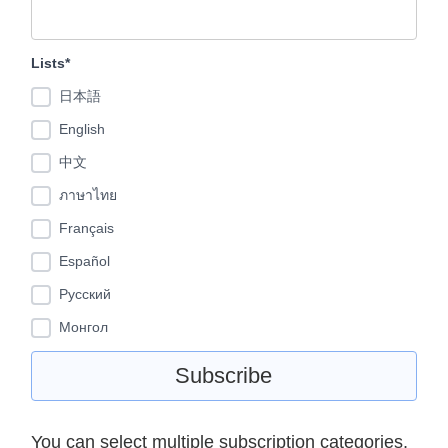
Lists*
日本語
English
中文
ภาษาไทย
Français
Español
Pусский
Монгол
You can select multiple subscription categories,