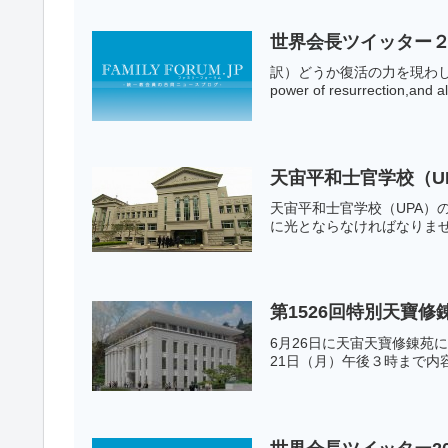
世界会長ツイッター２
訳）どうか復活の力を現わし
power of resurrection,and al
天宙平和士官学校（U
天宙平和士官学校（UPA）
に光とならなければなりませ
第1526回特別天寶修
6月26日に天宙天寶修錬苑
21日（月）午後３時まで内