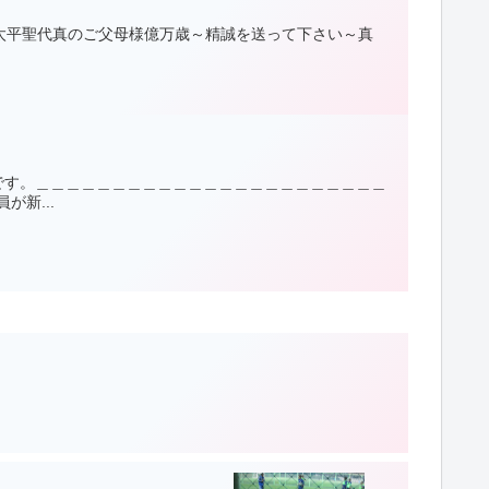
の太平聖代真のご父母様億万歳～精誠を送って下さい～真
です。＿＿＿＿＿＿＿＿＿＿＿＿＿＿＿＿＿＿＿＿＿＿＿
新...