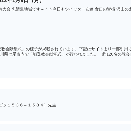
12年1月9日（月）
持大会 忠清道地域です～＾＾今日もツイッター友達 食口の皆様 沢山
登教会献堂式」の様子が掲載されています。下記はサイトより一部引用
石川県七尾市内で「能登教会献堂式」が行われました。 約120名の教会員が
ルゴク１５３６～１５８４）先生