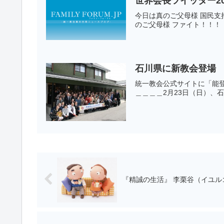
世界会長ツイッター20
今日は真のご父母様 国民支
のご父母様 ファイト！！！
石川県に新教会登場
統一教会公式サイトに「能
＿＿＿＿2月23日（日）、
『精誠の生活』 李栗谷（イユ