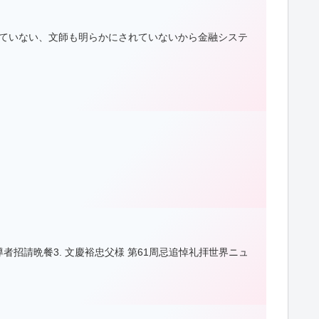
いていない、文師も明らかにされていないから金融システ
導者招請晩餐3. 文慶裕忠父様 第61周忌追悼礼拝世界ニュ