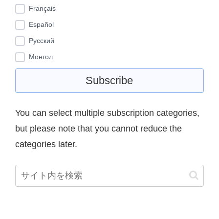
Français
Español
Pусский
Монгол
You can select multiple subscription categories,
but please note that you cannot reduce the
categories later.