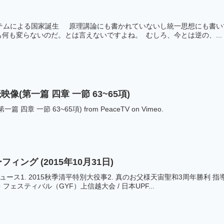
ステムによる国家誕生 原理講論にも書かれていないし統一思想にも書
何も変らないのだ。とは言えないですよね。 むしろ、今とは逆の、...
(第一篇 四章 一節 63~65項)
章 一節 63~65項) from PeaceTV on Vimeo.
ーフィング (2015年10月31日)
ース1. 2015秋季清平特別大役事2. 真のお父様天宙聖和3周年勝利 指
フェスティバル（GYF）上信越大会 / 日本UPF...