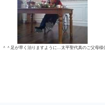
。＾＾足が早く治りますように…太平聖代真のご父母様