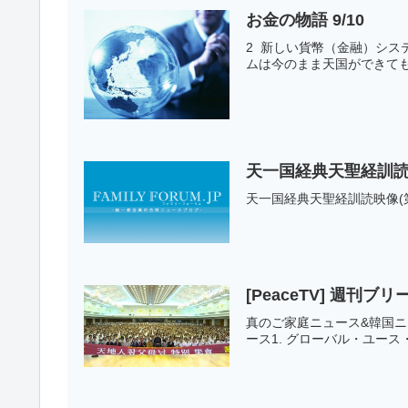
お金の物語 9/10
2 新しい貨幣（金融）シ
ムは今のまま天国ができても
天一国経典天聖経訓読映像
天一国経典天聖経訓読映像(第一篇 四
[PeaceTV] 週刊ブリ
真のご家庭ニュース&韓国ニュ
ース1. グローバル・ユース・