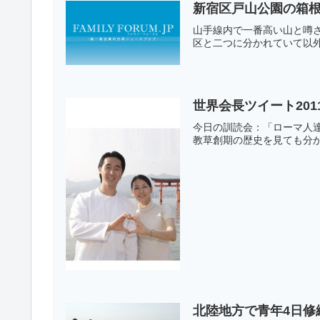
新宿区戸山公園の箱
山手線内で一番高い山と噂
区と二つに分かれていて以外
世界会長ツイート2011年
今日の訓読会：「ローマ人
教草創期の歴史を見ても分か
北陸地方で青年4日修