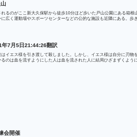
根山
されるのがここ新大久保駅から徒歩10分ほど歩いた戸山公園にある箱根
に広く運動場やスポーツセンターなどの公的な施設も近隣にある。歩き回
7月5日21:44:26翻訳
達はイエス様を引き渡して殺しました。しかし、イエス様は自分に刃物
るのは血を流すようにした人は血を流された人に結局ひざまずくようにな
練会開催