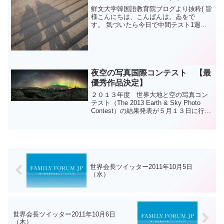
なんでそれをもっ...
鮮文大学韓国語教育院ブログより抜粋( 皆
様こんにちは、こんばんは。ゐをで
す。 気づいたら今日で中間テスト1週間
前になっていました。なんだか、ついこ
の前2学期が始まった気がしていたのに、
時間が経つのは本当に早いですね。 今回
の中級2は教科書と...
夜空の写真国際コンテスト 【最
優秀作品決定】
２０１３年度 世界大地と空の写真コン
テスト（The 2013 Earth & Sky Photo
Contest）の結果発表が５月１３日に行わ
れました。最優秀作品はこれでした↓ 銀
河（天の川）とオーロラとアイスランド
の大地と人間の４者のコラ...
世界会長ツイッター2011年10月5日
（水）
世界会長ツイッター2011年10月6日
（木）