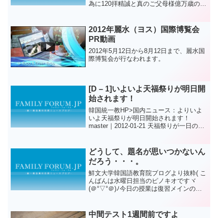
為に120拝精誠と真のご父母様億万歳の賛
美を食口の皆様と捧げる予定です。貴く
恩恵がいっぱいの日曜礼拝となって下さ
い。アジュ
2012年麗水（ヨス）国際博覧会
PR動画
2012年5月12日から8月12日まで、麗水国
際博覧会が行なわれます。
[D – 1]いよいよ天福祭りが明日開
始されます！
韓国統一教HP>国内ニュース：よりいよ
いよ天福祭りが明日開始されます！
master｜2012-01-21 天福祭りが一日の残
りの土曜日詰めの準備で精神がありませ
ん^ ^チョンボクグン野外広場では明日か
らの明るい光を明らかにするため、今は
どうして、題名が思いつかないん
しば...
だろう・・・。
鮮文大学韓国語教育院ブログより抜粋( こ
んばんは水曜日担当のピノキオですヾ
(＠°▽°＠)ﾉ今日の授業は復習メインの日
で、最近習った文法を使ってクラスメイ
トにインタビューなどをしました！！～
に行くとしたら何を持っていきますか？
中間テスト1週間前ですよ