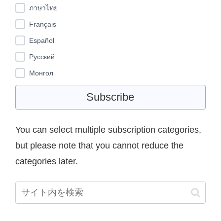
ภาษาไทย
Français
Español
Pусский
Монгол
You can select multiple subscription categories,
but please note that you cannot reduce the
categories later.