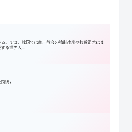
いる。では、韓国では統一教会の強制改宗や拉致監禁はま
る世界人...
：韓国語）