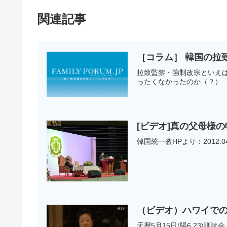
関連記事
［コラム］ 韓国の拉
拉致監禁・強制改宗といえ
ったくなかったのか（？） 
[ビデオ]真の父母様の
韓国統一教HPより：2012.0
（ビデオ）ハワイでの真
天暦5月15日(陽6 23)訓読