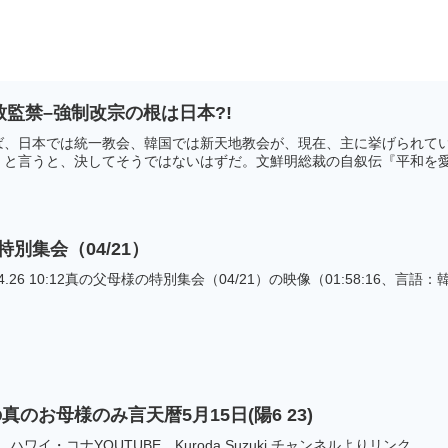
致監禁–強制改宗の根は日本?!
ば、日本では統一教会、韓国では新天地教会が、現在、主に挙げられて
と言うと、決してそうではないはずだ。文鮮明総裁の自叙伝『平和を愛す
特別集会（04/21）
4.26 10:12真の父母様の特別集会（04/21）の映像（01:58:16、言語
のお母様のみ言天暦5月15日(陽6 23)
会 ハワイ・コナYOUTUBE Kuroda Suzuki チャンネルよりリンク