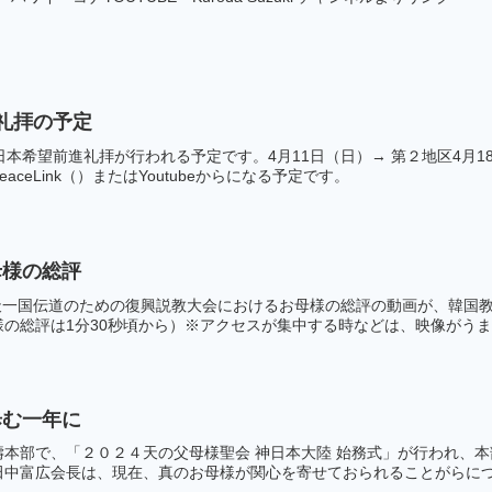
礼拝の予定
日本希望前進礼拝が行われる予定です。4月11日（日）→ 第２地区4月1
ceLink（）またはYoutubeからになる予定です。
母様の総評
回天一国伝道のための復興説教大会におけるお母様の総評の動画が、韓国
の総評は1分30秒頃から）※アクセスが集中する時などは、映像がうまく
歩む一年に
濤本部で、「２０２４天の父母様聖会 神日本大陸 始務式」が行われ、
中富広会長は、現在、真のお母様が関心を寄せておられることがらについ