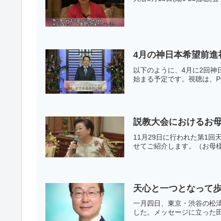
4月の神日本希望前進
以下のように、4月に2回神
始まる予定です。視聴は、Pea
説教大会におけるお
11月29日に行われた第1
せてご紹介します。（お母様
天心と一つとなって
一月四日、東京・渋谷の松
した。メッセージに立った田