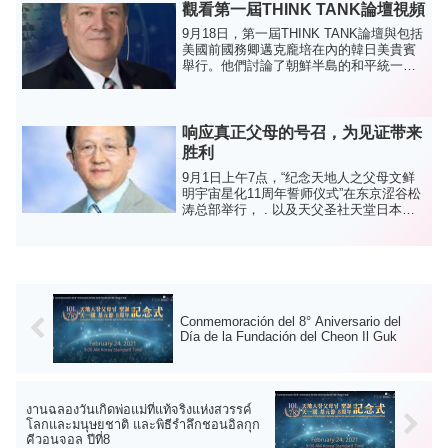
宙的基...
觀看第一屆THINK TANK論壇視頻
9月18日，第一屆THINK TANK論壇與包括
美國前國務卿邁克龐培在內的韓日美貴賓
舉行。他們討論了朝鮮半島的和平統一。
為讓更多人看到本次論壇的內容，為朝鮮
半島和平統一增添動力，將在
PeaceLink(上向公眾廣播■時間及日期：10
月16日...
响应真正父母的号召，为见证带来
胜利
9月1日上午7点，“纪念天地人之父母文鲜
明宇宙星化11周年誓师仪式”在东京涩谷松
涛总部举行， . 以及天父圣社天堂日本地
区集团总裁 Bang Sang-il 女士受到欢迎。
他在纪念讲话中回顾了“真父母”的人生历
程，并号召大家“携起手来，共...
Conmemoración del 8° Aniversario del
Día de la Fundación del Cheon Il Guk
งานฉลองวันเกิดพ่อแม่ที่แท้จริงแห่งสวรรค์
โลกและมนุษยชาติ และพิธีรำลึกชอนอิลกุก
คีวอนจอล ปีที่8