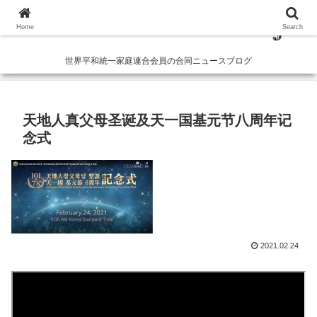
Home
Search
世界平和統一家庭連合会員の合同ニュースブログ
天地人真父母圣诞及天一国基元节八周年记
念式
2021.02.24