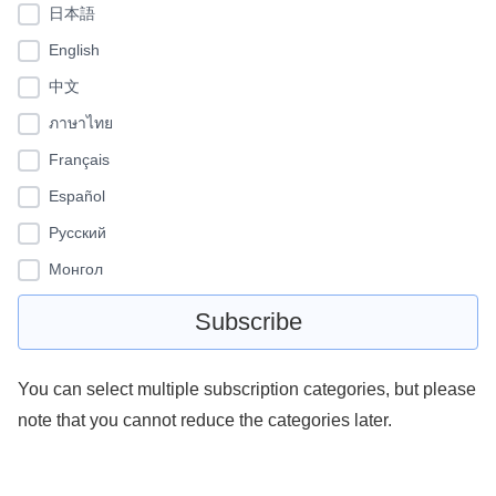
日本語
English
中文
ภาษาไทย
Français
Español
Pусский
Монгол
You can select multiple subscription categories, but please
note that you cannot reduce the categories later.