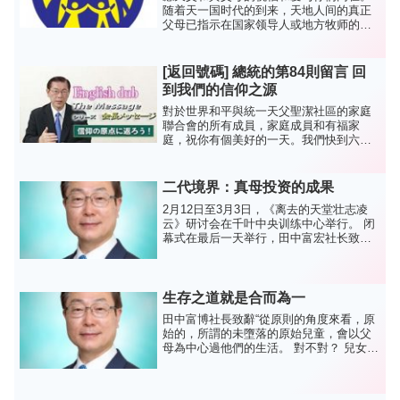
随着天一国时代的到来，天地人间的真正
父母已指示在国家领导人或地方牧师的指
导下，在每个国家和教堂举行纪念和庆祝
八个主要圣日的活动。考虑到目前的情
况，这次请全家全神贯注地庆祝 32 th 7.1
[返回號碼] 總統的第84則留言 回
Jeol 和...
到我們的信仰之源
對於世界和平與統一天父聖潔社區的家庭
聯合會的所有成員，家庭成員和有福家
庭，祝你有個美好的一天。我們快到六月
底了。最初，如果“真正的父親”還活著，他
將與“真正的母親”一起宣布2013年1月13日
為基礎日。不幸的是，真父於2012年9月3
二代境界：真母投资的成果
日登高...
2月12日至3月3日，《离去的天堂壮志凌
云》研讨会在千叶中央训练中心举行。 闭
幕式在最后一天举行，田中富宏社长致
辞，解释了《真妈妈》在《天国壮志凌云
离去仪式》（韩国清平，2月22日）上的讲
话要点，并鼓励参加者继续努力。 相信“真
正的父母，他...
生存之道就是合而為一
田中富博社長致辭“從原則的角度來看，原
始的，所謂的未墮落的原始兒童，會以父
母為中心過他們的生活。 對不對？ 兒女服
侍父母孝順父母，自然會在父母不知情的
情況下，與他們建立起由衷的信任關
係。”月亮，善明。 1967 年 6 月 24 日宇