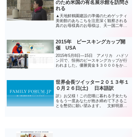
のため米国の有名展示館を訪問さ
れる
▲天地鮮鶴園建設の準備のためゲッティ
美術館のあちこちを注意深く観察される
真のお母様真のお母様は、天一国二年天
暦11月9日（陽暦12.30）天地鮮鶴園建設
を準備するため、米国の代表的な展示館
を訪問されました。真のお母様が、まず
2015年 ピースキングカップ開
最初に訪問された...
催 USA
2015年5月8日―15日 アメリカ ハドソ
ン川で、恒例のピースキングカップが行
われました。優勝賞金＄３０００をかけ
て、多くのファミリーメンバーが集いま
した。真の御父様が御存命時代は、毎年
必ずと言って良いくらい3月末より、4
世界会長ツイッター２０１３年１
月、5月は、アメ...
０月２６日(土) 日本語訳
訳）お父様！この悲嘆に暮れる子女たち
をもう一度あなたが抱き締めて下さるこ
とを懇切に願い望みます。 文鮮明原
文）Father! we earnestly hope and desire
thatyou will once again hold...