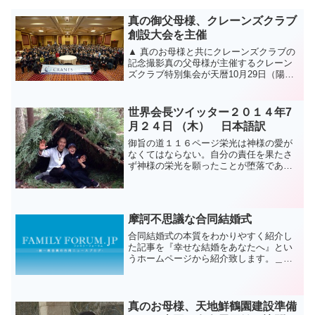
真の御父母様、クレーンズクラブ
創設大会を主催
▲ 真のお母様と共にクレーンズクラブの
記念撮影真の父母様が主催するクレーン
ズクラブ特別集会が天暦10月29日（陽暦
12.20）午後2時、サウスポイントホテ
ル、ソナパ（Sonapa）ホールで、真の父
母様をお迎えして挙行された。真の家庭
世界会長ツイッター２０１４年7
からは、...
月２４日 （木） 日本語訳
御旨の道１１６ページ栄光は神様の愛が
なくてはならない。自分の責任を果たさ
ず神様の栄光を願ったことが堕落であ
る...栄光は自分から始まるものではな
い。アージュ뜻길 116쪽영광은 하나님의
사랑없이는 안된다. 자기책임을 안하고 하
나님의 ...
摩訶不思議な合同結婚式
合同結婚式の本質をわかりやすく紹介し
た記事を『幸せな結婚をあなたへ』とい
うホームページから紹介致します。＿＿
＿＿＿＿＿＿＿＿＿＿＿＿＿＿＿＿＿＿
＿＿＿＿＿＿＿＿＿＿＿＿＿＿＿＿＿＿
＿＿＿＿＿＿＿＿＿＿＿＿＿＿＿＿＿＿
＿＿＿＿＿＿＿＿「なぜ結...
真のお母様、天地鮮鶴園建設準備