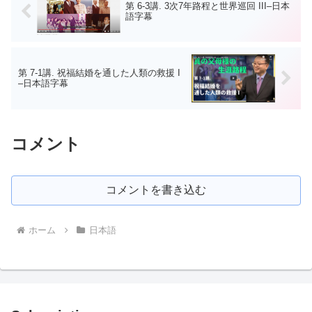
第 6-3講. 3次7年路程と世界巡回 III–日本
語字幕
第 7-1講. 祝福結婚を通した人類の救援 I
–日本語字幕
コメント
コメントを書き込む
ホーム
日本語