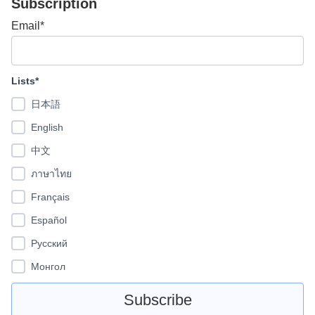
Subscription
Email*
Lists*
日本語
English
中文
ภาษาไทย
Français
Español
Pусский
Монгол