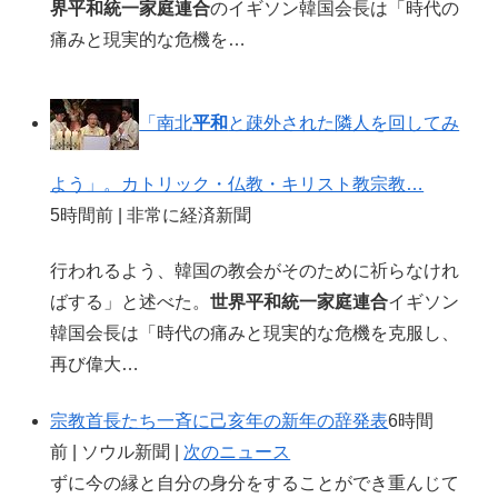
界平和統一家庭連合
のイギソン韓国会長は「時代の
痛みと現実的な危機を…
「南北
平和
と疎外された隣人を回してみ
よう」。カトリック・仏教・キリスト教宗教…
5時間前 | 非常に経済新聞
行われるよう、韓国の教会がそのために祈らなけれ
ばする」と述べた。
世界平和統一家庭連合
イギソン
韓国会長は「時代の痛みと現実的な危機を克服し、
再び偉大…
宗教首長たち一斉に己亥年の新年の辞発表
6時間
前 | ソウル新聞 |
次のニュース
ずに今の縁と自分の身分をすることができ重んじて