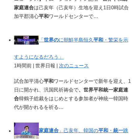
家庭連合
は己亥年（己亥年）生地を迎え1日0時試合
加平郡清心
平和
ワールドセンターで…
「
世界の
に朝鮮半島恒久
平和
・繁栄を示
すようになるだろう」
1時間前 | 世界日報 |
次のニュース
試合加平清心
平和
ワールドセンターで新年を迎え、1
日に開かれ、汎国民祈祷会で
、世界平和統一家庭連
合
韓鶴子総裁をはじめとする参加者が神統一韓国時
代が開かれるを祈る…
家庭
連合
」己亥年、韓国の
平和
・
統一
跳