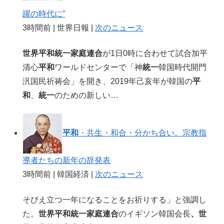
躍の時代に”
3時間前 | 世界日報 |
次のニュース
世界平和統一家庭連合
が1日0時に合わせて試合加平
清心
平和
ワールドセンターで「神
統一
韓国時代開門
汎国民祈祷会」を開き、2019年己亥年が韓国の
平
和
、
統一
のための新しい…
平和
・共生・和合・分かち合い。宗教指
導者たちの新年の辞発表
3時間前 | 韓国経済 |
次のニュース
そびえ立つ一年になることをお祈りする」と強調し
た。
世界平和統一家庭連合
のイギソン韓国会長
、世