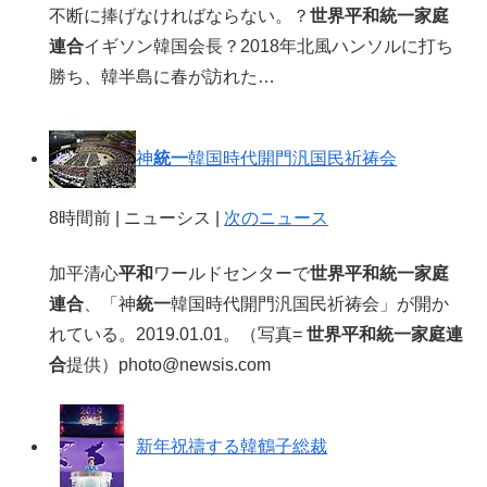
不断に捧げなければならない。？
世界平和統一家庭
連合
イギソン韓国会長？2018年北風ハンソルに打ち
勝ち、韓半島に春が訪れた…
神
統一
韓国時代開門汎国民祈祷会
8時間前 | ニューシス |
次のニュース
加平清心
平和
ワールドセンターで
世界平和統一家庭
連合
、「神
統一
韓国時代開門汎国民祈祷会」が開か
れている。2019.01.01。（写真=
世界平和統一家庭連
合
提供）photo@newsis.com
新年祝禱する韓鶴子総裁