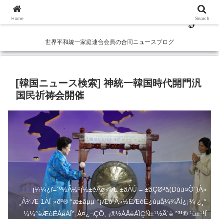
Home
Search
世界平和統一家庭連合会員の合同ニュースブログ
[韓国ニュース検索] 神統一韓国時代開門汎
国民祈祷会開催
¡¼¼­¿ï=´º½Ã½º¡½±èÁø¾Æ ±âÀÚ = ±âÇØ³â(Ðùú¤Ò´)À»
¸Â¾Æ 1ÀÏ »õº® °æ±âµµ °¡Æò Ã»½ÉÆòÈ­¿ùµå¼¾ÅÍ¿¡¼­ ¿­¸°
¼¼°èÆòÈ­ÅëÀÏ°¡Á¤¿¬ÇÕ, ¡®½ÅÅëÀÏÇÑ±¹½Ã´ë °³¹® ¹ü±¹¹Î