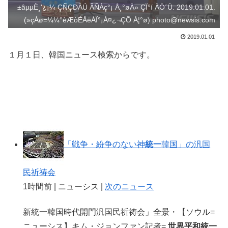
±âµµÈ¸'¿¡¼­ ÇÑÇÐÀÚ ÃÑÀç°¡ Å¸°øÀ» ÇÏ°í ÀÖ´Ù. 2019.01.01.
(»çÁø=¼¼°èÆòÈ­ÅëÀÏ°¡Á¤¿¬ÇÕ Á¦°ø) photo@newsis.com
2019.01.01
１月１日、韓国ニュース検索からです。
「戦争・紛争のない神
統一
韓国」の汎国
民祈祷会
1時間前 | ニューシス |
次のニュース
新統一韓国時代開門汎国民祈祷会」全景・【ソウル=
ニューシス】キム・ジョンファン記者=
世界平和統一