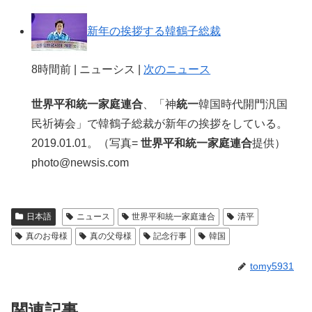
新年の挨拶する韓鶴子総裁
8時間前 | ニューシス |
次のニュース
世界平和統一家庭連合
、「神
統一
韓国時代開門汎国
民祈祷会」で韓鶴子総裁が新年の挨拶をしている。
2019.01.01。（写真=
世界平和統一家庭連合
提供）
photo@newsis.com
日本語
ニュース
世界平和統一家庭連合
清平
真のお母様
真の父母様
記念行事
韓国
tomy5931
関連記事