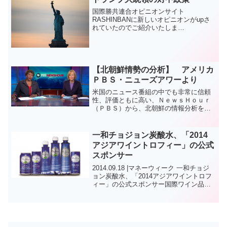
国際勝共連合オピニオンサイト
RASHINBANに新しいオピニオンがupさ
れていたのでご紹介いたしま
す。 トラ
ンプ大統領の対中政策が表面的には180度
変った。就任前の電話会談では、台湾の
蔡英文総統を「プレジデント」と...
【北朝鮮情勢の分析】 アメリカ
ＰＢＳ・ニューズアワーより
米国のニュース番組の中でも非常に信頼
性、評価ともに高い、ＮｅｗｓＨｏｕｒ
（ＰＢＳ）から、北朝鮮の情報分析を見
てみます。JUDY WOODRUFF: 司会者今
回の処刑から見て北朝鮮では何が起こっ
ているのでしょうか。お２人の専門家に
一和チョジョン炭酸水、「2014
伺います。３...
アジアワイントロフィー」の公式
スポンサー
2014.09.18 |マネーウィーク 一和チョジ
ョン炭酸水、「2014アジアワイントロフ
ィー」の公式スポンサー国際ワイン品評
会公式「スパークリング飲料」に選定
（株）一和のチョジョン炭酸は9月27日か
ら30日までの4日間、忠清北道大田コン
ベ...