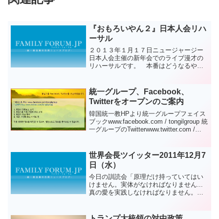
『おもろいやん２』日本人会リハ
ーサル
２０１３年１月１７日ニュージャージー
日本人会主催の新年会でのライブ漫才の
リハーサルです。 本番はどうなるやろ
か・・・？
統一グループ、Facebook、
Twitterをオープンのご案内
韓国統一教HPより統一グループフェイス
ブックwww.facebook.com / tongilgroup 統
一グループのTwitterwww.twitter.com /
tongilgroup
世界会長ツイッター2011年12月7
日（水）
今日の訓読会「原理だけ持っていてはい
けません。実体がなければなりません...
真の愛を実践しなければなりません。そ
うでなければ天国へ入ることが出来ませ
ん。」アジュ
トランプ大統領の対中政策