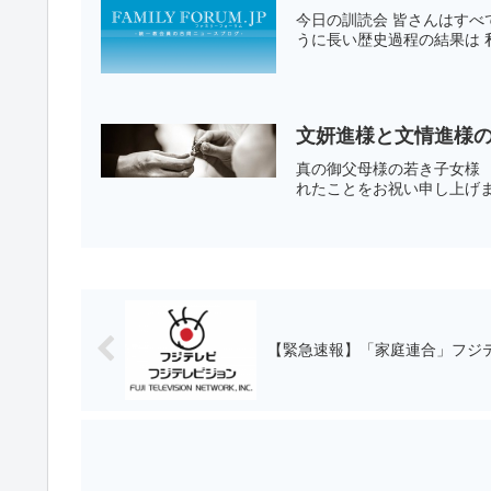
今日の訓読会 皆さんはす
うに長い歴史過程の結果は 
文妍進様と文情進様
真の御父母様の若き子女様 
れたことをお祝い申し上げま
【緊急速報】「家庭連合」フジテ