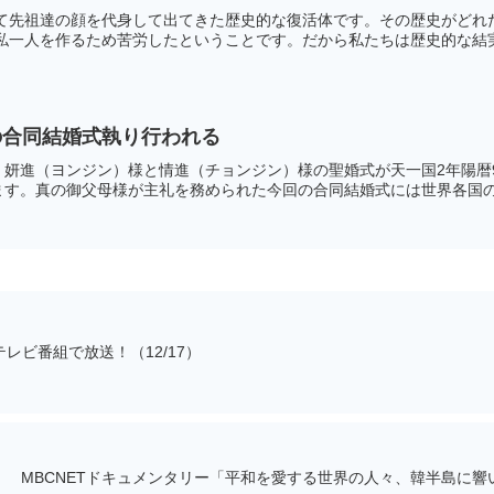
べて先祖達の顔を代身して出てきた歴史的な復活体です。その歴史がどれ
私一人を作るため苦労したということです。だから私たちは歴史的な結実体
の合同結婚式執り行われる
妍進（ヨンジン）様と情進（チョンジン）様の聖婚式が天一国2年陽暦9
す。真の御父母様が主礼を務められた今回の合同結婚式には世界各国の指
レビ番組で放送！（12/17）
MBCNETドキュメンタリー「平和を愛する世界の人々、韓半島に