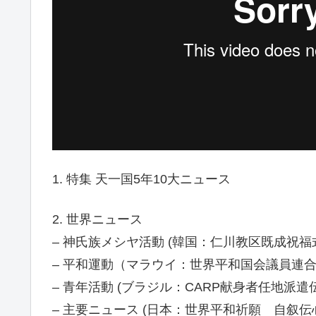
1. 特集 天一国5年10大ニュース
2. 世界ニュース
– 神氏族メシヤ活動 (韓国：仁川教区既成祝福
– 平和運動（マラウイ：世界平和国会議員連合
– 青年活動 (ブラジル：CARP献身者任地派遣
– 主要ニュース (日本：世界平和祈願 自叙伝