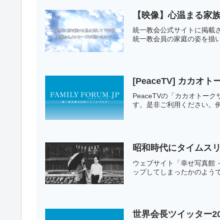
【映像】心温まる家族
統一教会公式サイトに掲載
統一教会員の家庭の姿を描
[PeaceTV] カカ
PeaceTVの「カカオト
す。是非ご利用ください。例えば
昭和時代にタイムス
ウェブサイト「幸せ写真館
ップしてしまったかのよう
世界会長ツイッター20