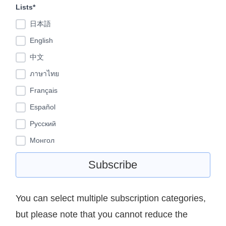
Lists*
日本語
English
中文
ภาษาไทย
Français
Español
Pусский
Монгол
You can select multiple subscription categories,
but please note that you cannot reduce the