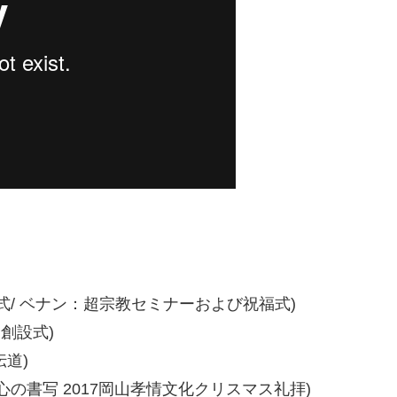
式/ ベナン：超宗教セミナーおよび祝福式)
創設式)
伝道)
心の書写 2017岡山孝情文化クリスマス礼拝)