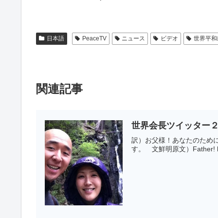
日本語
PeaceTV
ニュース
ビデオ
世界平和
関連記事
世界会長ツイッター２
訳）お父様！あなたのため
す。 文鮮明原文）Father! becau