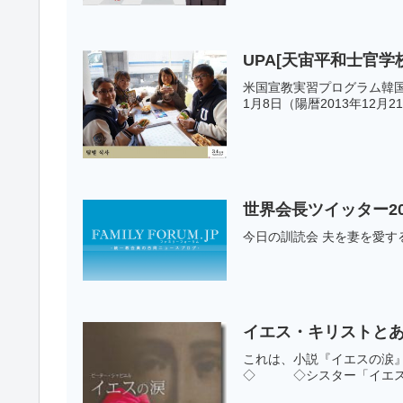
UPA[天宙平和士官
米国宣教実習プログラム韓国
1月8日（陽暦2013年12月2
世界会長ツイッター20
今日の訓読会 夫を妻を愛す
イエス・キリストと
これは、小説『イエスの涙
◇ ◇シスター「イエス様