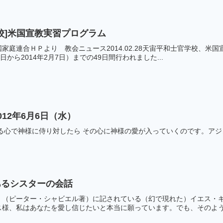
学校]米国宣教実習プログラム
家庭連合ＨＰより 教会ニュース2014.02.28天宙平和士官学校、米国
1日から2014年2月7日）までの49日間行われました...
12年6月6日（水）
る心で神様に侍り対したら その心に神様の愛が入っていくのです。アジ
あるシスターの会話
』（ピーター・シャビエル著）に記されている（幻で現れた）イエ
、私はあなたを愛し信じたいと本当に願っています。でも、そのような