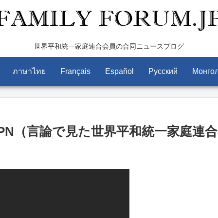
世界平和統一家庭連合会員の合同ニュースブログ
ภาษาไทย
Français
Español
Pусский
Монго
言葉JPN（言論で見た世界平和統一家庭連