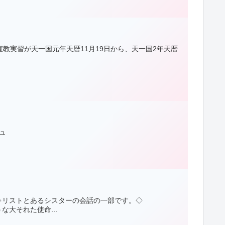
宣教実習が天一国元年天暦11月19日から、天一国2年天暦
ュ
ス・キリストとあるシスターの会話の一部です。◇
大それた使命...