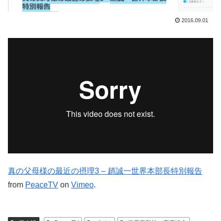
2016.09.01
真の父母様の最近の摂理3 – 趙誠一世界本部長特別報告
from
PeaceTV
on
Vimeo
.