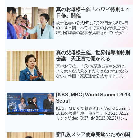
ジに掲載されていましたので紹介致しま
す。是非 ご覧下さい。＿＿＿＿＿＿＿
真のお母様主催「ハワイ特別１４
＿＿＿＿＿＿＿＿＿...
日修」開催
統一教会の公式HPに7月22日から8月4日
の１４日間、ハワイで真のお母様主催の
特別修練会の記事が掲載されていたので
紹介いたします。どうぞご覧下さ
い。
7月22日
真の父母様主催、世界指導者特別
から8月4日の2週間...
会議 天正宮で開かれる
真のお母様、「天の摂理に拍車をかけ、
より大きな成果をもたらさなければなら
ない」韓国・家庭連合公式サイトより真
の父母様の主催で世界指導者特別会議が
天暦9月4日（陽暦10.27）午前10時30分天
正宮チャペル室で、13の大陸から訪れた
[KBS, MBC] World Summit 2013
300人余...
Seoul
KBS、ＭＢＣで報道されたWorld Summit
2013の報道記事一覧です。KBS13.02.22
リンクVideo (0:37~)MBC13.02.23リンク
Video
新氏族メシア使命完遂のための国