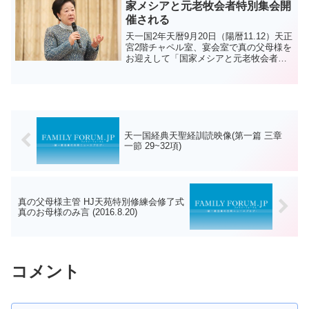
家メシアと元老牧会者特別集会開
催される
天一国2年天暦9月20日（陽暦11.12）天正
宮2階チャペル室、宴会室で真の父母様を
お迎えして「国家メシアと元老牧会者特
別集会」が開催された。集会には、最高
委員、国家メシア、元老牧会者、全国教
区長、摂理機関の役員など300人余りが参
加した。...
天一国経典天聖経訓読映像(第一篇 三章
一節 29~32項)
真の父母様主管 HJ天苑特別修練会修了式
真のお母様のみ言 (2016.8.20)
コメント