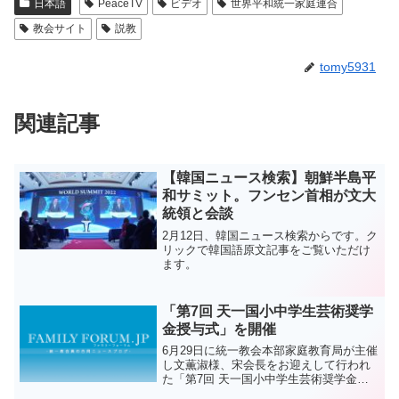
日本語
PeaceTV
ビデオ
世界平和統一家庭連合
教会サイト
説教
tomy5931
関連記事
【韓国ニュース検索】朝鮮半島平
和サミット。フンセン首相が文大
統領と会談
2月12日、韓国ニュース検索からです。ク
リックで韓国語原文記事をご覧いただけ
ます。
「第7回 天一国小中学生芸術奨学
金授与式」を開催
6月29日に統一教会本部家庭教育局が主催
し文薫淑様、宋会長をお迎えして行われ
た「第7回 天一国小中学生芸術奨学金授
与式」の様子が統一教会公式ホームペー