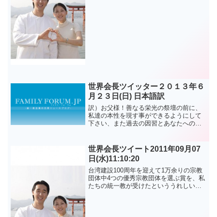
로, 하나님과 참부모님만이 아시겠지요^^
문형진.이연아 @lovintp に掲載されてい
る記事を転載しま...
世界会長ツイッター２０１３年６
月２３日(日) 日本語訳
訳）お父様！善なる栄光の祭壇の前に、
私達の本性を現す事ができるようにして
下さい、また過去の因習とあなたへの信
仰の妨げとなる一切の考えをどうか消し
去ってください。 文鮮明原文）Father!
in front of the altar of ...
世界会長ツイート2011年09月07
日(水)11:10:20
台湾建設100周年を迎えて1万余りの宗教
団体中4つの優秀宗教団体を選ぶ賞を、私
たちの統一教が受けたといううれしいお
知らせです。16年余りの統一教活動禁止
があった暗黒期を乗り越えて、このよう
に快挙を成し遂げられた台湾教会に大き
い拍手を送ります...