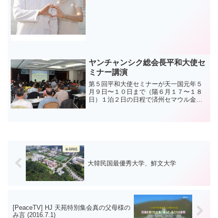
ヤンチャンシク総会長平和大使セ
ミナー講演
第５回平和大使セミナーが天一国元年５
月９日〜１０日まで（陽６月１７〜１８
日）１泊２日の日程で済州セマウル金庫
研修院で１２４名の受講生が参加して行
われた。 ビジョン２０２０の勝利のため
の外的環境づくりの一環として５月から
始まった委嘱セミナーは...
大韓民国最優秀大学、鮮文大学
[PeaceTV] HJ 天苑特別集会真の父母様の
み言 (2016.7.1)