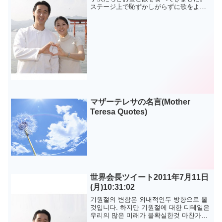
ステージ上で恥ずかしがらずに歌をよく
歌ったのですが～^^真の父母様の大きな
愛に感謝を捧げます～ 原文はこちら문형
진.이연아 @lovintp に掲載されている記
事を転載...
マザーテレサの名言(Mother
Teresa Quotes)
世界会長ツイート2011年7月11日
(月)10:31:02
기원절의 변함은 외내적인두 방향으로 올
것입니다. 하지만 기원절에 대한 디테일은
우리의 많은 미래가 불확실한것 마찬가지