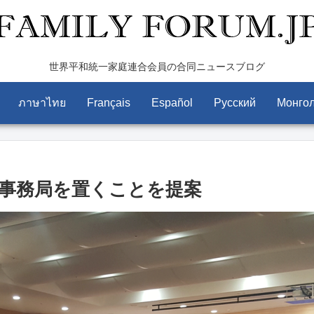
世界平和統一家庭連合会員の合同ニュースブログ
ภาษาไทย
Français
Español
Pусский
Монго
連)事務局を置くことを提案