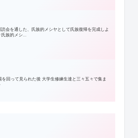
訓読会を通した、氏族的メシヤとして氏族復帰を完成しよ
族的メシ...
場を回って見られた後 大学生修練生達と三々五々で集ま
～