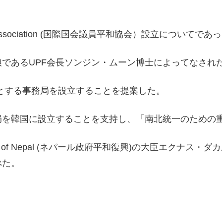
s Peace Association (国際国会議員平和協会）設立についてで
娘であるUPF会長ソンジン・ムーン博士によってなされ
とする事務局を設立することを提案した。
局を韓国に設立することを支持し、「南北統一のための
he Government of Nepal (ネパール政府平和復興)の
べた。