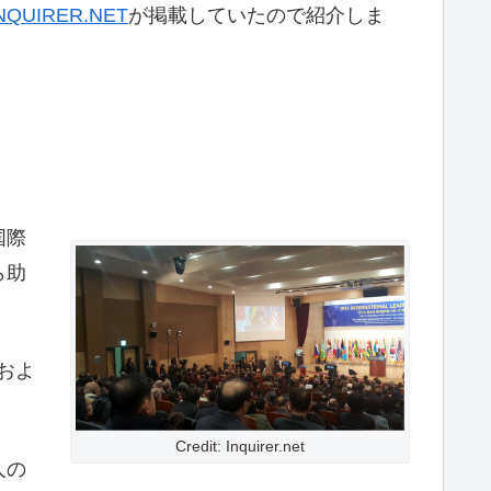
NQUIRER.NET
が掲載していたので紹介しま
国際
ら助
およ
Credit: Inquirer.net
人の