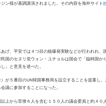
ンジン様が基調講演されました。その内容を海外サイト
I
ちあげ、平安では４つ目の核爆発実験などが行われれ、
韓民国のセヌリ党ウォン・ユチョルは国会で「臨時国か
べし」と意見を述べた。
合）が５番目のUN韓国事務局を設立することを提案し、
る会議に参加することになった。
国以上から官僚６人を含む１５０人の議会委員と約４０