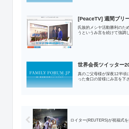
[PeaceTV] 週間
氏族的メシヤ活動勝利のた
うというみ言を続けて強調し
世界会長ツイッター20
真のご父母様が深夜12半
った食口の皆様にみ言を下
ロイター(REUTERS)が祝福式