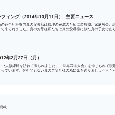
ブリーフィング（2014年10月11日）–主要ニュース
めの連合礼拝案内真の父母様は摂理の完成のために環故郷、家庭教会、
て来られました。真のお母様私たちは真の父母様に似た真の子女であり氏
12年2月27日（月）
頃に中央修練所を訪ねて来られました。「世界武道大会」を命じられて現
さっています。休む間もない真のご父母様の為に気を送りましょう＾＾
を掲載