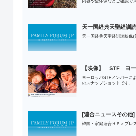
内容や全体像などご確認で
天一国経典天聖経訓読映像
天一国経典天聖経訓読映像(第一篇 三
【映像】 STF ヨ
ヨーロッパSTFメンバー
のスナップショットです。
[連合ニュースその他
韓国・家庭連合ＨＰ＞プレ