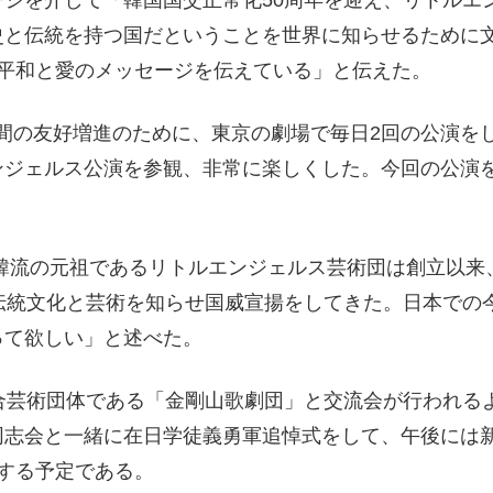
ジを介して「韓国国交正常化50周年を迎え、リトルエ
史と伝統を持つ国だということを世界に知らせるために
、平和と愛のメッセージを伝えている」と伝えた。
両国間の友好増進のために、東京の劇場で毎日2回の公演を
ンジェルス公演を参観、非常に楽しくした。今回の公演
韓流の元祖であるリトルエンジェルス芸術団は創立以来
伝統文化と芸術を知らせ国威宣揚をしてきた。日本での
って欲しい」と述べた。
合芸術団体である「金剛山歌劇団」と交流会が行われる
同志会と一緒に在日学徒義勇軍追悼式をして、午後には
悼する予定である。