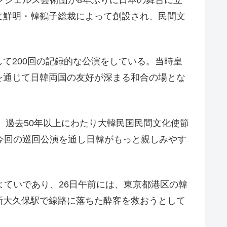
ンジェルス芸術団が8年ぶりに日本の舞台に立
文鮮明・韓鶴子総裁によって創設され、民間文
して200回の記録的な公演をしている。当時皇
を通じて日韓両国の友好が深まる和合の場とな
、過去50年以上にわたり大韓民国民間文化使節
今回の巡回公演を通し日韓がもっと親しみやす
よていであり、26日午前には、東京都港区の韓
新大久保駅で線路に落ちた酔客を救おうとして