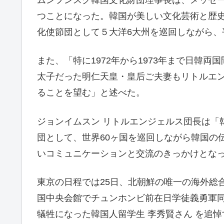
ムンフンスク韓国文化財団理事長は、メッセー
つことになった。韓国が美しい文化芸術と歴
化使節団として５大洋6大州を巡回しながら
また、「特に1972年から1973年まで日韓
太子だった明仁天皇・皇后ご夫妻もリトルエ
ることを望む」と述べた。
ジョンイムスン リトルエンジェルス団長は「
団として、世界60ヶ国を巡回しながら韓国の
いコミュニケーションと交流のきっかけとな
東京の日程では25日、北朝鮮の唯一の海外総
国中央会館でチュンホンビ前在日学徒義勇軍
犠牲になった韓国人留学生 李秀賢さん を追