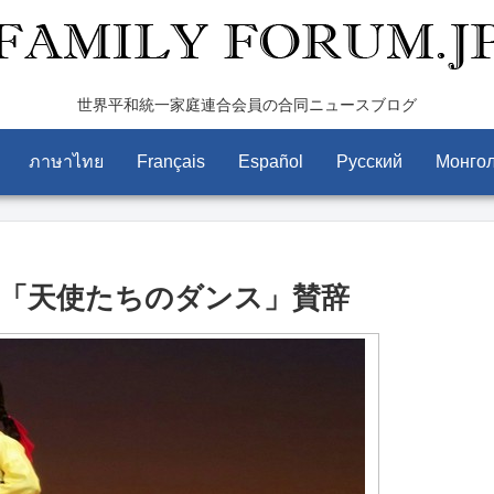
世界平和統一家庭連合会員の合同ニュースブログ
ภาษาไทย
Français
Español
Pусский
Монго
「天使たちのダンス」賛辞