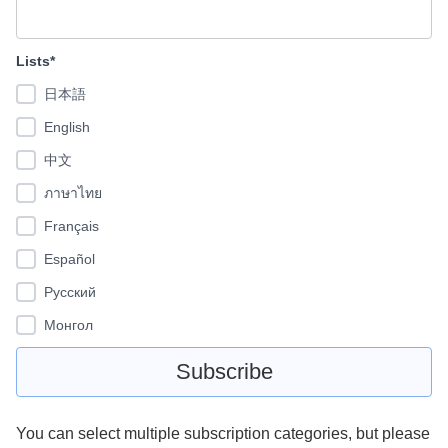
Lists*
日本語
English
中文
ภาษาไทย
Français
Español
Pусский
Монгол
You can select multiple subscription categories, but please