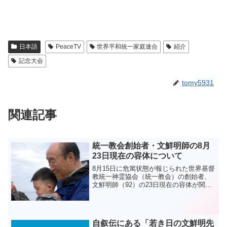
日本語
PeaceTV
世界平和統一家庭連合
紹介
記念大会
tomy5931
関連記事
統一教会創始者・文鮮明師の8月
23日現在の容体について
8月15日に危篤状態が報じられた世界基督
教統一神霊協会（統一教会）の創始者、
文鮮明師（92）の23日現在の容体が関係
者から伝えられました。 ｢今朝の真のお
父様の健康状態は大きな変化はなく、少
しずつ回復に向かっており、血圧と脈拍
全て安定圏にあ...
自叙伝にある「若き日の文鮮明先