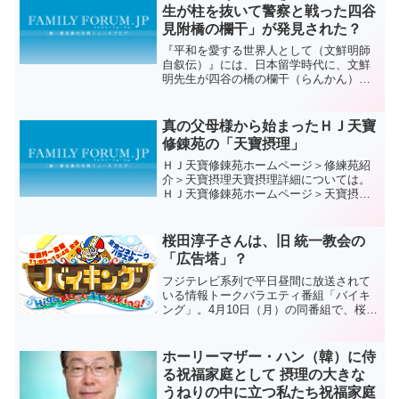
生が柱を抜いて警察と戦った四谷
見附橋の欄干」が発見された？
『平和を愛する世界人として（文鮮明師
自叙伝）』には、日本留学時代に、文鮮
明先生が四谷の橋の欄干（らんかん）柱
を抜いて、特高警察と格闘した話が登場
します。その四谷の橋の欄干が、もしか
してこれかも？ とする調査報告記事
真の父母様から始まったＨＪ天寶
が、調布教会ホームページが...
修錬苑の「天寶摂理」
ＨＪ天寶修錬苑ホームページ＞修練苑紹
介＞天寶摂理天寶摂理詳細については。
ＨＪ天寶修錬苑ホームページ＞天寶摂理
のそれぞれのタイトルをクリックするこ
とでご覧いただけます。 天寶摂理の蘇生
期出発と長成期の準備過程1971. 天心湖
桜田淳子さんは、旧 統一教会の
畔で元老食口たち...
「広告塔」？
フジテレビ系列で平日昼間に放送されて
いる情報トークバラエティ番組「バイキ
ング」。4月10日（月）の同番組で、桜田
淳子さんの3年4ヵ月ぶりのコンサート出
演を受け、「桜田淳子さんは旧統一教会
の『広告塔』？」というテーマに、宗教
ホーリーマザー・ハン（韓）に侍
学者やタレントたち...
る祝福家庭として 摂理の大きな
うねりの中に立つ私たち祝福家庭