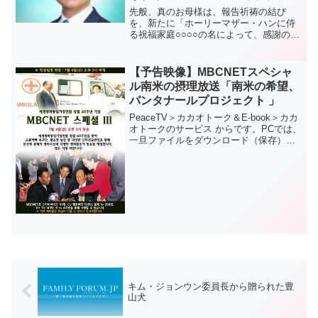
先般、真のお母様は、報告祈祷の結び
を、新たに「ホーリーマザー・ハンに侍
る祝福家庭○○○○の名によって、感謝の祈
祷をいたします」とするように祝福され
ました。 あえて、「祝福」されたと表
現しました。 今までの祈祷も、新たな
【予告映像】MBCNETスペシャ
ご指導も、〝私たち祝福...
ル南米の摂理放送「南米の希望、
パンタナールプロジェクト 」
PeaceTV＞カカオトーク＆E-book＞カカ
オトークのサービス からです。PCでは、
一旦ファイルをダウンロード（保存）し
た上で視聴できます。（スマホ等でもご
覧いただけます。） MBCNETスペシャ
ル南米の摂理放送「南米の希望、パンタ
ナ...
キム・ジョンウン委員長から贈られた豊
山犬