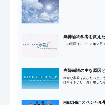
無神論科学者を変え
この動画は２０１３年２月１
夫婦崩壊の主な原因
幸せな家庭をあなたへとい
はサイトよ
MBCNETスペシャ