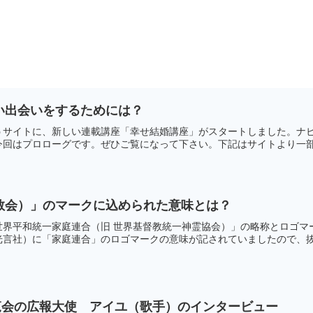
い出会いをするためには？
うサイトに、新しい連載講座「幸せ結婚講座」がスタートしました。ナ
回はプロローグです。ぜひご覧になって下さい。下記はサイトより一部引
教会）」のマークに込められた意味とは？
世界平和統一家庭連合（旧 世界基督教統一神霊協会）」の略称とロゴマ
言社）に「家庭連合」のロゴマークの意味が記されていましたので、抜粋
覧会の広報大使 アイユ（歌手）のインタービュー