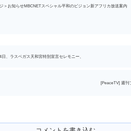
ージ＞お知らせMBCNETスペシャル平和のビジョン新アフリカ放送案内
月14日、ラスベガス天和宮特別宣言セレモニー、
[PeaceTV] 
コメントを書き込む