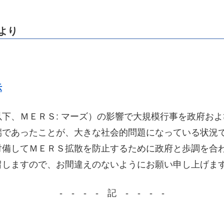
文より
示
下、ＭＥＲＳ: マーズ）の影響で大規模行事を政府お
端であったことが、大きな社会的問題になっている状況
対備してＭＥＲＳ拡散を防止するために政府と歩調を合
留しますので、お間違えのないようにお願い申し上げま
- - - - 記 - - - -