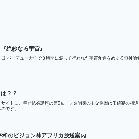
た『絶妙なる宇宙』
日 パーデュー大学で３時間に渡って行われた宇宙創造をめぐる無神論者と
とは？？
うサイトに、幸せ結婚講座の第5回「夫婦崩壊の主な原因は価値観の相違
り一部引用したものです。 
ル平和のビジョン神アフリカ放送案内