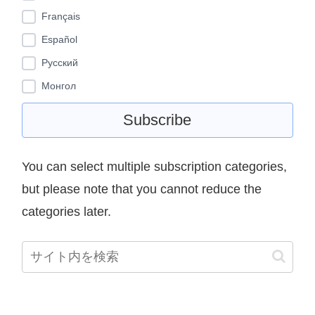
Français
Español
Pусский
Монгол
You can select multiple subscription categories,
but please note that you cannot reduce the
categories later.