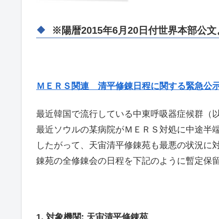
※陽暦2015年6月20日付世界本部公
ＭＥＲＳ関連 清平修錬日程に関する緊急公
最近韓国で流行している中東呼吸器症候群（以
最近ソウルの某病院がＭＥＲＳ対処に中途半
したがって、天宙清平修錬苑も最悪の状況に
錬苑の全修錬会の日程を下記のように暫定保
1. 対象機関: 天宙清平修錬苑