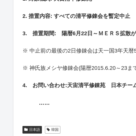
2. 措置内容: すべての清平修錬会を暫定中止
3. 措置期間: 陽暦6月22日～ＭＥＲＳ拡散
※ 中止前の最後の2日修錬会は天一国3年天暦5月5～
※ 神氏族メシヤ修錬会(陽暦2015.6.20～2
4. お問い合わせ:天宙清平修錬苑 日本チー
……
日本語
韓国