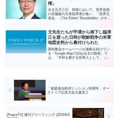
の結集体で成り立っている...
権」
去る五月三日、韓国において、世界各国
の首脳級の元老指導者が集い、「世界元
老会」（The Elders' Roundtable）がキッ
クオフされました。今日、少子化問題と
ともに、人口に占める高齢者の割合が増
加する高齢化問題が、世界的イシュー
文先生たちが平壌から南下し臨津
と...
江を渡った日時が朝鮮戦争の米軍
地図史料から裏付けられた
調布教会ホームページが連載を続けてい
る「Google Mapで訪ねる主の路程」で
は、「平和を愛する世界人として」（文
鮮明自叙伝）に登場してくる文先生の歩
まれたゆかりの場所を紹介しています。
文鮮明先生は、１９５０年１０月に韓国
軍・国連軍の手に...
「家庭連合欧州ミッション50周年」オー
ストリア記念大会大盛況２
[PeaceTV] 週刊ブリーフィング (2015年5