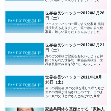
あなたが栄光をお受けになりますよう
に！ 文鮮明原文）Father! May the
resolution of your grie...
世界会長ツイッター2012年1月28
日（土）
フェスティバルの一環で多文化家庭 模範
賞授賞式もありました。統一教の多文化
家庭に難しい事もたくさんありましたが
それを信仰で踏んで起きて 新しい勇気を
他の人たちまで分け与える多文化の方々
を見て感謝の涙が出ざるおえなかったで
世界会長ツイッター2012年1月21
す。多文化家庭の皆...
日（土）
真のご父母様ご聖誕をお祝いしようと韓
国に来られた世界統一教協会長様達...世
界会長様のみ言を聞いていらっしゃいま
すね...
世界会長ツイッター2011年10月
16日（土）
今日の訓読会 真の父母を通して私たちは
生命の因縁が連結されるのです。このよ
うに真の父母と皆さんと結ばれた因縁は
刃やその他のもので切る事は出来ませ
ん。サタンも切る事は出来ないというの
です。なぜならばその因縁は勝利の歴史
家族共同体を基礎とする「家族人