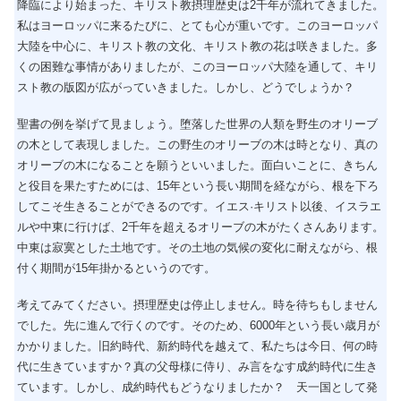
降臨により始まった、キリスト教摂理歴史は2千年が流れてきました。
私はヨーロッパに来るたびに、とても心が重いです。このヨーロッパ
大陸を中心に、キリスト教の文化、キリスト教の花は咲きました。多
くの困難な事情がありましたが、このヨーロッパ大陸を通して、キリ
スト教の版図が広がっていきました。しかし、どうでしょうか？
聖書の例を挙げて見ましょう。堕落した世界の人類を野生のオリーブ
の木として表現しました。この野生のオリーブの木は時となり、真の
オリーブの木になることを願うといいました。面白いことに、きちん
と役目を果たすためには、15年という長い期間を経ながら、根を下ろ
してこそ生きることができるのです。イエス·キリスト以後、イスラエ
ルや中東に行けば、2千年を超えるオリーブの木がたくさんあります。
中東は寂寞とした土地です。その土地の気候の変化に耐えながら、根
付く期間が15年掛かるというのです。
考えてみてください。摂理歴史は停止しません。時を待ちもしません
でした。先に進んで行くのです。そのため、6000年という長い歳月が
かかりました。旧約時代、新約時代を越えて、私たちは今日、何の時
代に生きていますか？真の父母様に侍り、み言をなす成約時代に生き
ています。しかし、成約時代もどうなりましたか？ 天一国として発