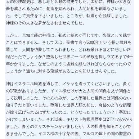
天の摂理歴史は、悲しみと苦難の歴史でした。太初に、神様が大きな
夢を成されるために、創造を始められ、人間始祖を創造なさいまし
た。そして責任を下さいました。ところが、軌道から脱線しました。
神様のその大きな夢がなされませんでした。
しかし、全知全能の神様は、初めと始めが同じです。失敗として残す
ことはできません。そして天は、聖書で言う6000年という長い歳月を
通して、人間を啓蒙してこられました。どれ程呆れるほどに悲しい路
程だったでしょうか？堕落した世界に一つの民族を探し立てるまで4千
年かかりました。なぜこのように困難を経なければならなかったので
しょうか？過ちに対する蕩減があることを知りませんでした。
神はイスラエル民族を通して、メシヤを送ってくださいました。多く
の宗教がありましたが、イエス様だけが天と人間の関係を父子関係と
して説明しました。その方のみが、この堕落した世界とは関係のない
独り子だと言いました。堕落した世界人類の前に、奇跡のような摂理
が繰り広げられるはずだったのに、どうなったでしょうか？十字架に
かけてしまいました。それ以来、キリスト教摂理歴史は2千年がかかり
ました。多くのクリスチャンがいましたが、天の摂理を知ることがで
きませんでした。イエス様の十字架の後、マルコの屋上の間の聖霊の