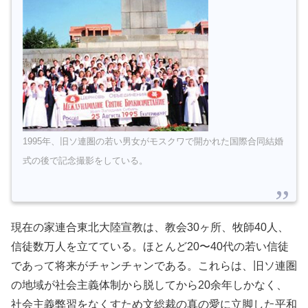
1995年、旧ソ連圏の若い男女がモスクワで開かれた国際合同結婚
式の後で記念撮影をしている。
現在の家連合東北大陸宣教は、教会30ヶ所、牧師40人、
信徒数万人を立てている。ほとんど20〜40代の若い信徒
であって将来がチャンチャンである。これらは、旧ソ連圏
の地域が社会主義体制から脱してから20余年しかなく、
社会主義弊習をなくすため文総裁の真の愛に立脚した平和