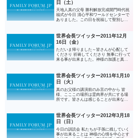
日（土）
天地人真の父母 勝利解放完成開門時代祝
福式が今日 清心平和ワールドセンターで
ありました。この日を祝福して聖別して
下さるかのように清平に白く雪が降りま
した～祝福を受けられた全ての新郎 新婦
の皆様 真の血統を受け継ぐ幸せな新しい
世界会長ツイッター2011年12月
出発となって下さ...
16日（金）
ただいま帰りました～皆さんが心配して
くださり 祈祷してくださり 無事に行って
来る事が出来ました。神様の加護と真の
ご父母様の恩恵を大きく感じる期間でし
た。平和統一のその日の為に...アジュ
世界会長ツイッター2011年1月10
日（火）
真のお父様の講演前のみ言の中から 皆
様、こここの場所は霊肉界が共にする場
所です。皆さんは感じることが出来ない
かもしれませんが 私にはそれが常識的に
感じられます。アジュ
世界会長ツイッター2012年3月18
日（日）
今日の訓読会 私たちが子孫に残していく
事が出来ることは 神様の心情を中心とす