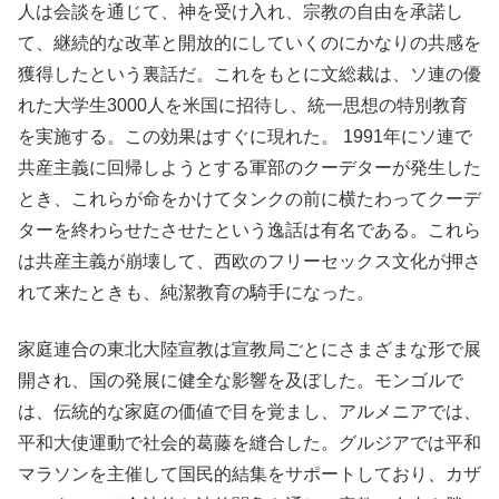
人は会談を通じて、神を受け入れ、宗教の自由を承諾し
て、継続的な改革と開放的にしていくのにかなりの共感を
獲得したという裏話だ。これをもとに文総裁は、ソ連の優
れた大学生3000人を米国に招待し、統一思想の特別教育
を実施する。この効果はすぐに現れた。 1991年にソ連で
共産主義に回帰しようとする軍部のクーデターが発生した
とき、これらが命をかけてタンクの前に横たわってクーデ
ターを終わらせたさせたという逸話は有名である。これら
は共産主義が崩壊して、西欧のフリーセックス文化が押さ
れて来たときも、純潔教育の騎手になった。
家庭連合の東北大陸宣教は宣教局ごとにさまざまな形で展
開され、国の発展に健全な影響を及ぼした。モンゴルで
は、伝統的な家庭の価値で目を覚まし、アルメニアでは、
平和大使運動で社会的葛藤を縫合した。グルジアでは平和
マラソンを主催して国民的結集をサポートしており、カザ