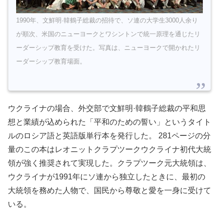
1990年、文鮮明·韓鶴子総裁の招待で、ソ連の大学生3000人余り
が順次、米国のニューヨークとワシントンで統一原理を通じたリ
ーダーシップ教育を受けた。写真は、ニューヨークで開かれたリ
ーダーシップ教育場面。
ウクライナの場合、外交部で文鮮明·韓鶴子総裁の平和思
想と業績が込められた「平和のための誓い」というタイト
ルのロシア語と英語版単行本を発行した。 281ページの分
量のこの本はレオニットクラプツークウクライナ初代大統
領が強く推奨されて実現した。クラプツーク元大統領は、
ウクライナが1991年にソ連から独立したときに、最初の
大統領を務めた人物で、国民から尊敬と愛を一身に受けて
いる。