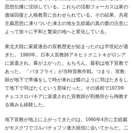
思想伝播に没頭している。これらの活動フォーカスは家の
価値回復と人格教育に合わせられている。その結果、共産
主義思想に凍りついた凍土の地を文総裁の真の愛の注意に
よって徐々に平和と繁栄の地へと変化している。
東北大陸に家庭連合の宣教歴史が始まったのは半世紀が過
ぎた。 1960年、日本人宣教師アキヒトクニトキがロシア
に派遣され、幕が上がった。もちろん、最初は地下宣教で
あった。 「バタフライ」が当時宣教作戦。つまり、宣教
師が地下で準備をして時が来れば蝶のように羽ばたきをし
て地下で羽ばたくという意味だった。その過程で1973年
チェコスロバキアに派遣された宣教師が刑務所から殉教す
る痛みも経験した。
地下宣教が地上に上がってきたのは、1990年4月に文総裁
がモスクワでゴルバチョフソ連大統領に会いてからだ。二