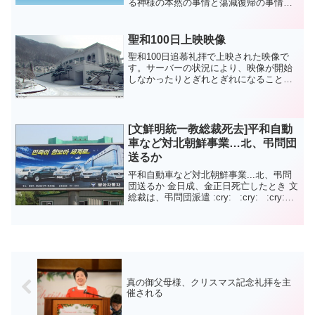
る神様の本然の事情と蕩減復帰の事情で
す。これから大韓民国は統一教と思想を
共にしなくては行く道が無くなるでしょ
う。統一教の方式は反対を受けても（困
聖和100日上映映像
難を）突破していくで...
聖和100日追慕礼拝で上映された映像で
す。サーバーの状況により、映像が開始
しなかったりとぎれとぎれになることが
あります。 うまく見れない方はこちらも
ご利用ください。
[文鮮明統一教総裁死去]平和自動
車など対北朝鮮事業…北、弔問団
送るか
平和自動車など対北朝鮮事業...北、弔問
団送るか 金日成、金正日死亡したとき 文
総裁は、弔問団派遣 :cry: :cry: :cry:
口笛·カッコウが車名？北朝鮮で車売る
"平和自動車"：2012.09.03 19:50北朝...
真の御父母様、クリスマス記念礼拝を主
催される