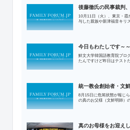
後藤徹氏の民事裁判、
10月11日（火）、東京・
与した親族や新津福音キリス
今日もわたしです～
鮮文大学韓国語教育院ブログ
たんですけど昨日はテストだっ
統一教会創始者・文鮮
8月15日に危篤状態が報じ
の真のお父様（文鮮明師）の
真のお母様をお迎えし