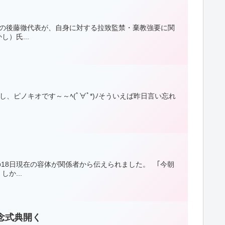
」の後藤徹代表が、自身に対する拉致監禁・棄教強要に関
）氏...
ピノキオです～～ﾍ(ﾟ∀ﾟ*)ﾉそういえば昨日言い忘れ
の18日現在の容体が関係者から伝えられました。 ｢今朝
か...
念式典開く