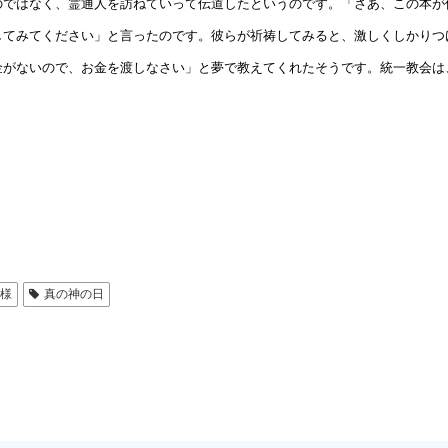
ではなく、霊通人を訪ねていって伝道したというのです。「さあ、この本が
してみてください」と言ったのです。彼らが祈祷してみると、激しくしかりつ
金がないので、お金を渡しなさい」と夢で教えてくれたそうです。統一教会は
母様
真の神の日