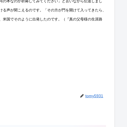
何の本なのか祈祷してみてください」と言いながら伝道しまし
ける声が聞こえるのです。「その方が門を開けて入ってきたら、
、米国でそのように出発したのです。（『真の父母様の生涯路
tomy5931