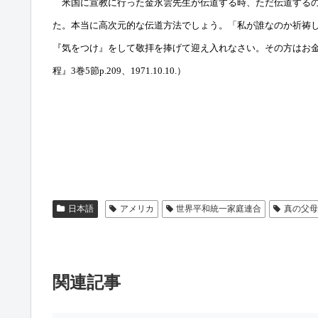
米国に宣教に行った金永雲先生が伝道する時、ただ伝道するの
た。本当に高次元的な伝道方法でしょう。「私が誰なのか祈祷
『気をつけ』をして敬拝を捧げて迎え入れなさい。その方はお
程』
3
巻
5
節
p.209
、
1971.10.10.
）
日本語
アメリカ
世界平和統一家庭連合
真の父
関連記事