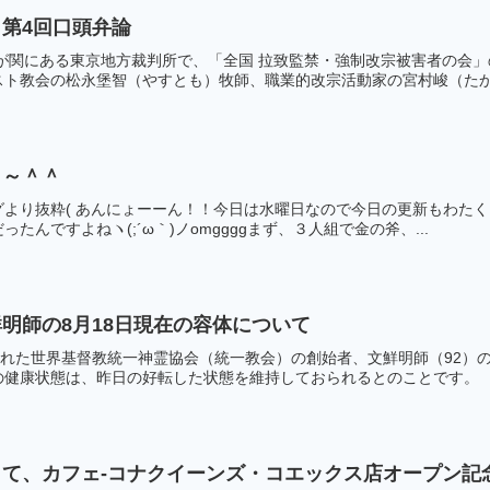
第4回口頭弁論
霞が関にある東京地方裁判所で、「全国 拉致監禁・強制改宗被害者の会
ト教会の松永堡智（やすとも）牧師、職業的改宗活動家の宮村峻（たかし
～～＾＾
より抜粋( あんにょーーん！！今日は水曜日なので今日の更新もわたくし、
たんですよねヽ(;´ω｀)ノomggggまず、３人組で金の斧、...
明師の8月18日現在の容体について
られた世界基督教統一神霊協会（統一教会）の創始者、文鮮明師（92）
健康状態は、昨日の好転した状態を維持しておられるとのことです。 し
て、カフェ-コナクイーンズ・コエックス店オープン記