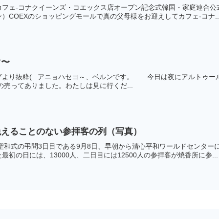
フェ-コナクイーンズ・コエックス店オープン記念式韓国・家庭連合公式サ
）COEXのショッピングモールで真の父母様をお迎えしてカフェ-コナ..
マ〜
グより抜粋( アニョハセヨ～、ベルンです。 今日は夜にアルトゥ
ってありました。わたしは見に行くだ...
絶えることのない参拝客の列（写真）
聖和式の弔問3日目である9月8日、早朝から清心平和ワールドセンタ
初の日には、13000人、二日目には12500人の参拝客が焼香所に参...