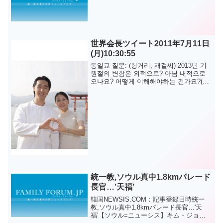
世界会長ツイート2011年7月11日
(月)10:30:55
통일교 질문: (헝거리, 재걸씨) 2013년 기
원절의 변함은 외적으로? 아님 내적으로
오나요? 어떻게 이해해야하는 건가요?(계
속)문형진.이연아 @lovintp に掲載されて
いる記事を転載しました。
統一教,ソウル真中1.8kmパレード
長官…’天福’
韓国NEWSIS.COM：記事登録日時統一
教,ソウル真中1.8kmパレード長官…'天
福'【ソウル=ニューシス】キム・ジョン