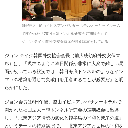
6日午後、釜山イビスアンバサダーホテルオーキッドルーム
で開かれた「2014日韓トンネル研究会定期総会」で、
ジョン·テイク前外交安保首席が特別講演をしている。
ジョン·テイク韓国外交協会会長（前大統領府外交安保首
席）は、「現在のように韓日関係が非常に大変で難しい局
面が続いている状況では、韓日海底トンネルのようなイン
フラの構築を通じて突破口を用意することが必要だ」と明
らかにした。
ジョン会長は6日午後、釜山イビスアンバサダーホテルで
開かれた社団法人日韓トンネル研究会の定期総会に出席
し、「北東アジア情勢の変化と韓半島の平和と繁栄の道」
というテーマの特別講演で、「北東アジアと世界の平和を