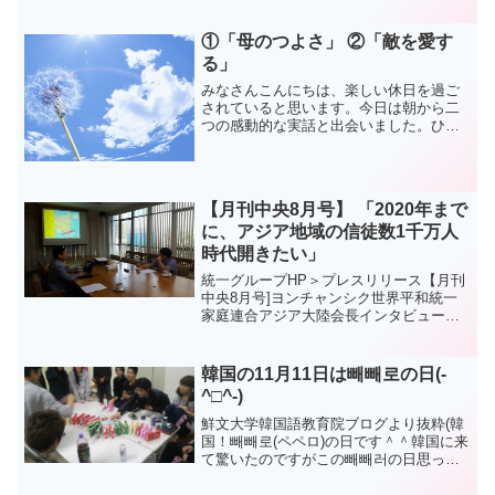
ファン記者=統一教と天主平和連合(UPF)
が主催する'ソウル市民と共にする和合の
足取り平和の天福パレード'が24日午後...
①「母のつよさ」 ②「敵を愛す
る」
みなさんこんにちは、楽しい休日を過ご
されていると思います。今日は朝から二
つの感動的な実話と出会いました。ひと
つは、息子をいじめられたお母さんの話
し、もうひとつは息子を殺された牧師さ
んの話しです。感動もしましたが、
「愛」とは何だろう「慈悲」と...
【月刊中央8月号】 「2020年まで
に、アジア地域の信徒数1千万人
時代開きたい」
統一グループHP＞プレスリリース【月刊
中央8月号]ヨンチャンシク世界平和統一
家庭連合アジア大陸会長インタビュー
「2020年までに、アジア地域の信徒数1千
万人時代開きたい」東南アジア地域の7年
間信徒数倍以上増え...「氏族的メシア」
韓国の11月11日は빼빼로の日(-
主義、部族...
^□^-)
鮮文大学韓国語教育院ブログより抜粋(韓
国！빼빼로(ペペロ)の日です＾＾韓国に来
て驚いたのですがこの빼빼러の日思った
より盛大にやるみたいでどこもかしこも
빼빼로ばかり(・o・)学校に行っても선생