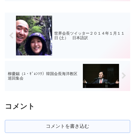
님から빼빼로を貰ってしましました(＃
⌒∇⌒＃)ゞあ...
世界会長ツイッター２０１４年１月１１
日 (土） 日本語訳
柳慶錫（ﾕ・ｷﾞｮﾝｿｸ）韓国会長海洋教区
巡回集会
コメント
コメントを書き込む