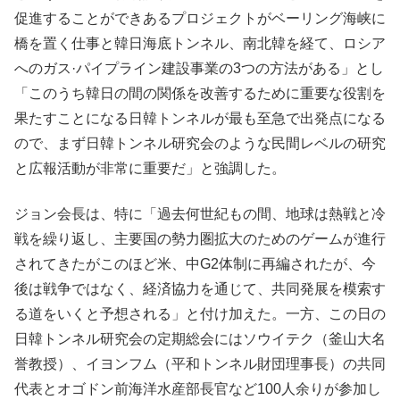
促進することができあるプロジェクトがベーリング海峡に
橋を置く仕事と韓日海底トンネル、南北韓を経て、ロシア
へのガス·パイプライン建設事業の3つの方法がある」とし
「このうち韓日の間の関係を改善するために重要な役割を
果たすことになる日韓トンネルが最も至急で出発点になる
ので、まず日韓トンネル研究会のような民間レベルの研究
と広報活動が非常に重要だ」と強調した。
ジョン会長は、特に「過去何世紀もの間、地球は熱戦と冷
戦を繰り返し、主要国の勢力圏拡大のためのゲームが進行
されてきたがこのほど米、中G2体制に再編されたが、今
後は戦争ではなく、経済協力を通じて、共同発展を模索す
る道をいくと予想される」と付け加えた。一方、この日の
日韓トンネル研究会の定期総会にはソウイテク（釜山大名
誉教授）、イヨンフム（平和トンネル財団理事長）の共同
代表とオゴドン前海洋水産部長官など100人余りが参加し