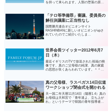
を持って来られます。人類の堕落の原罪
を引き抜いて地上天国を建設します。そ
れをする為には適当な計算では出来ませ
ん。神様のみ言を絶対的に信じ神様の愛
「テロ等準備罪」審議、委員長の
を受ける事が出来る第3...
解任決議案に正当性なし
国際勝共連合オピニオンサイト
RASHINBANに新しいオピニオンがupさ
れていたのでご紹介いたしま
す。 国会
の参議院で、「テロ等準備罪」を含む組
織犯罪処罰法改正案の審議がなされてい
世界会長ツイッター2012年6月7
ます。国際テロの対処のために必要な...
日（木）
最近イギリスのTVで放送された祝福の映
像です。真のご父母様の純潔、真の家庭
の思想が良くあらわれています。＾＾ユ
ン キウォン様資料ありがとうございま
す。“@yunkawon:探しました。ところで
最後が無いようです..まだ字幕が出ないよ
真の父母様、ラスベガス14日伝道
うです。
ワークショップ閉会式を開かれる
天一国二年天暦11月14日（陽暦1.4）真の
お母様は天和宮で「青年達よ、立ち上が
れ」というテーマで韓国の青年指導者、
日本宣教師、アメリカ教会伝道チーム、
米国全土から集まった食口が参加して行