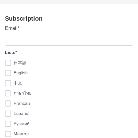
Subscription
Email*
Lists*
日本語
English
中文
ภาษาไทย
Français
Español
Pусский
Монгол