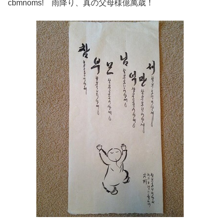
cbmnoms! 雨降り、真の父母様億萬歳！