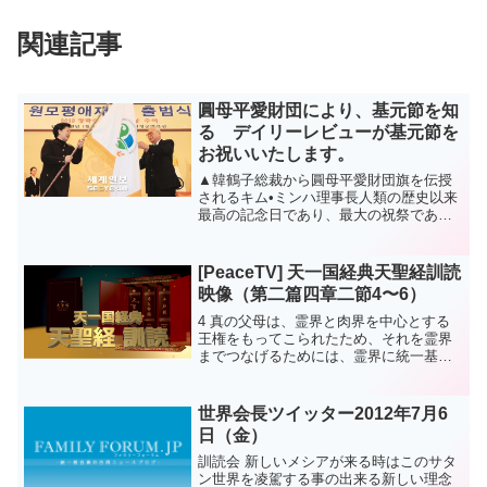
関連記事
圓母平愛財団により、基元節を知
る デイリーレビューが基元節を
お祝いいたします。
▲韓鶴子総裁から圓母平愛財団旗を伝授
されるキム•ミンハ理事長人類の歴史以来
最高の記念日であり、最大の祝祭である
基元節行事である天地人真の父母様天一
国即位式•天一国基元節入籍祝福式が天一
国元年1月13日午前10時、世界中から3万
[PeaceTV] 天一国経典天聖経訓読
人の祝福家庭た...
映像（第二篇四章二節4〜6）
4 真の父母は、霊界と肉界を中心とする
王権をもってこられたため、それを霊界
までつなげるためには、霊界に統一基盤
を築いて、霊界の王権基盤、蘇生的長成
基盤を連結しなければなりません。その
ようにしなければ、真の父母が地上で完
世界会長ツイッター2012年7月6
成藻準を立てた位置に...
日（金）
訓読会 新しいメシアが来る時はこのサタ
ン世界を凌駕する事の出来る新しい理念