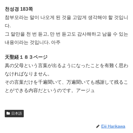
천성경 183쪽
참부모라는 말이 나오게 된 것을 고맙게 생각해야 할 것입니
다.
그 말만을 천 번 듣고, 만 번 듣고도 감사해하고 남을 수 있는
내용이라는 것입니다. 아주
天聖経１８３ページ
真の父母という言葉が出るようになったことを有難く思わ
なければなりません。
その言葉だけを千遍聞いて、万遍聞いても感謝して残るこ
とができる内容だというのです。アージュ
日本語
Eiji Harikawa