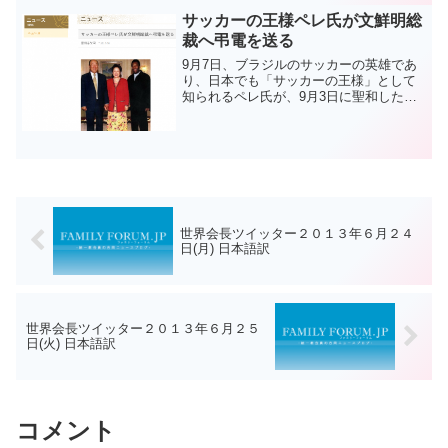
qualificati...
サッカーの王様ペレ氏が文鮮明総
裁へ弔電を送る
9月7日、ブラジルのサッカーの英雄であ
り、日本でも「サッカーの王様」として
知られるペレ氏が、9月3日に聖和した統
一教会の文鮮明総裁に対して、以下のよ
うな弔電を送りました。「文鮮明総裁の
死去のニュースを聞いて、遺憾の意を表
します。私は法王やマ...
世界会長ツイッター２０１３年６月２４
日(月) 日本語訳
世界会長ツイッター２０１３年６月２５
日(火) 日本語訳
コメント