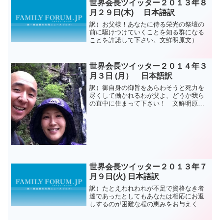
世界会長ツイッター２０１３年８
月２９日(木) 日本語訳
訳）お父様！あなたに侍る栄光の祭壇の
前に駆けつけていくことを知る群になる
ことを許諾して下さい。文鮮明原文）
Father! allow us to become peoplewho
know how to run forwardto the ...
世界会長ツイッター２０１４年３
月３日 (月） 日本語訳
訳）御自身の御旨をあらわそうと死力を
尽くして働かれるわが父よ、どうか我ら
の直中に住まって下さい！ 文鮮明原
文）oh my Father who has worked so
hard to reveal your will,please re...
世界会長ツイッター２０１３年７
月９日(火) 日本語訳
訳）たとえわれわれが不足で資格なき者
達であったとしてもあなたは相応にお返
しするのが困難な程の恵みをお与えくだ
さいました。 文鮮明原文）Even though
we are inadequate and have no