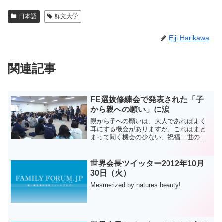
日本語
鮮文大学
Eiji Harikawa
関連記事
FE選抜修練会で発表された「子
から親への願い」に涙
親から子への願いは、大人であればよく
耳にする機会がありますが、これはまと
まって聞く機会の少ない、祝福二世の
「子から親への願い」です。▲FE選抜修
練会で発表される「子から親への願い」
このきっかけは、2014年1月5日から6
世界会長ツイッター2012年10月
日、名古屋・守山研修...
30日（火）
Mesmerized by natures beauty!